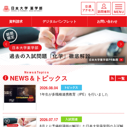
資料請求
デジタルパンフレット
お問い合わせ
Prev
Next
News&Topics
NEWS＆トピックス
一覧
2026.08.04
1年生が多職種連携教育（IPE）を行いました
2026.07.17
8月より予備校講師が解説した日本大学薬学部の入試解