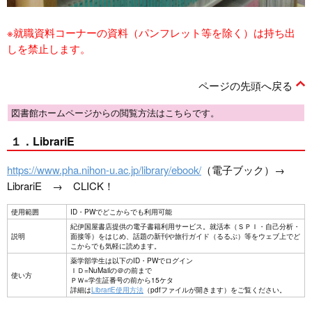
※就職資料コーナーの資料（パンフレット等を除く）は持ち出
しを禁止します。
ページの先頭へ戻る
図書館ホームページからの閲覧方法はこちらです。
１．LibrariE
https://www.pha.nihon-u.ac.jp/library/ebook/
（電子ブック）→
LibrariE → CLICK！
使用範囲
ID・PWでどこからでも利用可能
紀伊国屋書店提供の電子書籍利用サービス。就活本（ＳＰＩ・自己分析・
説明
面接等）をはじめ、話題の新刊や旅行ガイド（るるぶ）等をウェブ上でど
こからでも気軽に読めます。
薬学部学生は以下のID・PWでログイン
ＩＤ=NuMailの＠の前まで
使い方
ＰＷ=学生証番号の前から15ケタ
詳細は
LibrariE使用方法
（pdfファイルが開きます）をご覧ください。