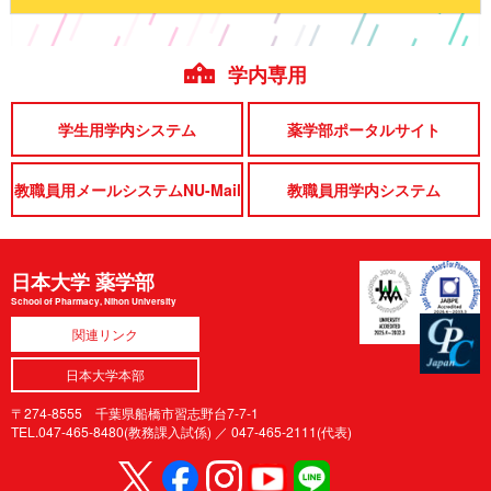
学内専用
学生用学内システム
薬学部ポータルサイト
教職員用メールシステムNU-Mail
教職員用学内システム
日本大学 薬学部
School of Pharmacy, Nihon University
関連リンク
日本大学本部
〒274-8555 千葉県船橋市習志野台7-7-1
TEL.047-465-8480(教務課入試係) ／
047-465-2111(代表)