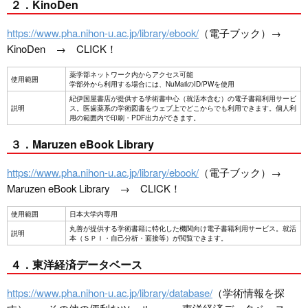
２．KinoDen
https://www.pha.nihon-u.ac.jp/library/ebook/
（電子ブック）→
KinoDen → CLICK！
薬学部ネットワーク内からアクセス可能
使用範囲
学部外から利用する場合には、NuMailのID/PWを使用
紀伊国屋書店が提供する学術書中心（就活本含む）の電子書籍利用サービ
説明
ス。医歯薬系の学術図書をウェブ上でどこからでも利用できます。個人利
用の範囲内で印刷・PDF出力ができます。
３．Maruzen eBook Library
https://www.pha.nihon-u.ac.jp/library/ebook/
（電子ブック）→
Maruzen eBook Library → CLICK！
使用範囲
日本大学内専用
丸善が提供する学術書籍に特化した機関向け電子書籍利用サービス。就活
説明
本（ＳＰＩ・自己分析・面接等）が閲覧できます。
４．東洋経済データベース
https://www.pha.nihon-u.ac.jp/library/database/
（学術情報を探