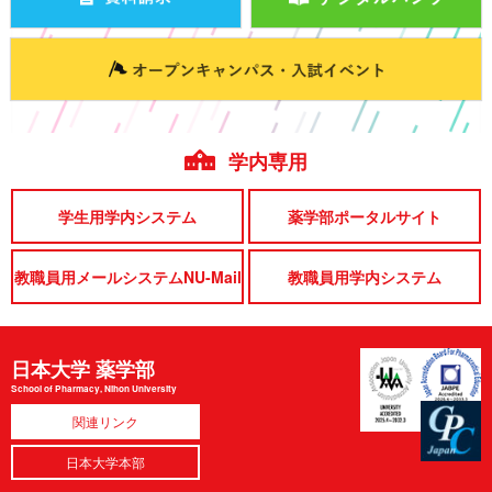
学内専用
学生用学内システム
薬学部ポータルサイト
教職員用メールシステムNU-Mail
教職員用学内システム
日本大学 薬学部
School of Pharmacy, Nihon University
関連リンク
日本大学本部