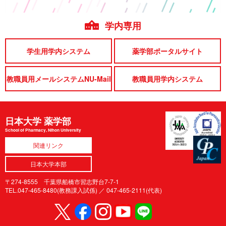
学内専用
学生用学内システム
薬学部ポータルサイト
教職員用メールシステムNU-Mail
教職員用学内システム
日本大学 薬学部
School of Pharmacy, Nihon University
関連リンク
日本大学本部
〒274-8555 千葉県船橋市習志野台7-7-1
TEL.047-465-8480(教務課入試係) ／
047-465-2111(代表)