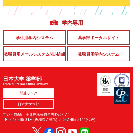
学内専用
学生用学内システム
薬学部ポータルサイト
教職員用メールシステムNU-Mail
教職員用学内システム
日本大学 薬学部
School of Pharmacy, Nihon University
関連リンク
日本大学本部
〒274-8555 千葉県船橋市習志野台7-7-1
TEL.047-465-8480(教務課入試係) ／
047-465-2111(代表)