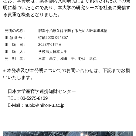
なお、本発表は、薬学部内共同研究により創出された以下の発
明に基づいたものであり、本大学の研究シーズを社会に発信す
る貴重な機会となりました。
発明の名称：
肥満を治療又は予防するための医薬組成物
出 願 番 号 ：
特願2023-094357
出 願 日：
2023年6月7日
出 願 人：
学校法人日本大学
発 明 者：
三浦 基文、和田 平、野伏 康仁
※ 本発表及び本発明についてのお問い合わせは、下記までお願
いいたします。
日本大学産官学連携知財センター
TEL：03-5275-8139
E-Mail：nubic＠nihon-u.ac.jp