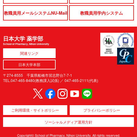
教職員用メールシステムNU-Mail
教職員用学内システム
日本大学 薬学部
School of Pharmacy, Nihon University
関連リンク
日本大学本部
〒274-8555 千葉県船橋市習志野台7-7-1
TEL.047-465-8480(教務課入試係) ／
047-465-2111(代表)
ご利用環境・サイトポリシー
プライバシーポリシー
ソーシャルメディア運用方針
Copyright© School of Pharmacy, Nihon University. All rights reserved.