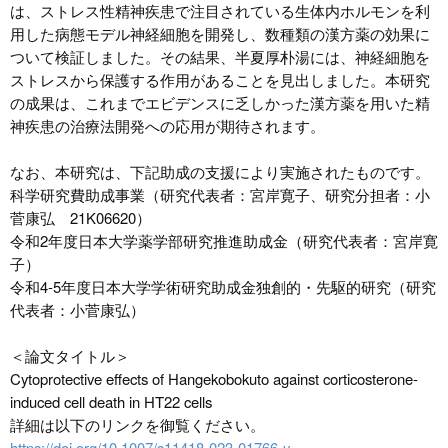
は、ストレス性精神疾患で注目されている生体内ホルモンを利
用した病態モデル神経細胞を開発し、数種類の漢方薬の効果に
ついて検証しました。その結果、半夏厚朴湯には、神経細胞を
ストレスから保護する作用があることを見出しました。本研究
の成果は、これまでエビデンスに乏しかった漢方薬を用いた精
神疾患の治療法開発への応用が期待されます。
なお、本研究は、下記助成の支援により実施されたものです。
科学研究費助成事業（研究代表者：宮岸寛子、研究分担者：小
菅康弘 21K06620）
令和2年度日本大学薬学部研究推進助成金（研究代表者：宮岸寛
子）
令和4-5年度日本大学学術研究助成金独創的・先駆的研究（研究
代表者：小菅康弘）
＜論文タイトル＞
Cytoprotective effects of Hangekobokuto against corticosterone-
induced cell death in HT22 cells
詳細は以下のリンクを御覧ください。
https://doi.org/10.1007/s11418-023-01766-y