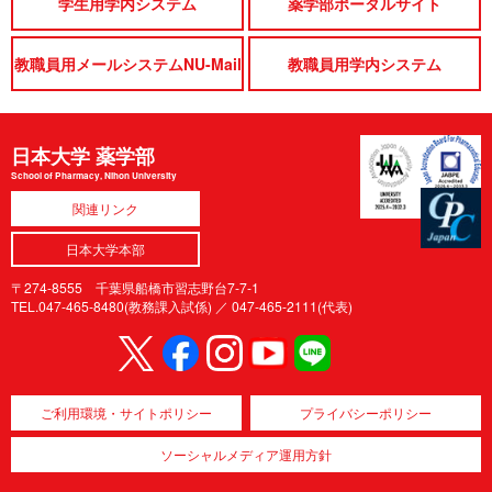
学生用学内システム
薬学部ポータルサイト
教職員用メールシステムNU-Mail
教職員用学内システム
日本大学 薬学部
School of Pharmacy, Nihon University
関連リンク
日本大学本部
〒274-8555 千葉県船橋市習志野台7-7-1
TEL.047-465-8480(教務課入試係) ／
047-465-2111(代表)
ご利用環境・サイトポリシー
プライバシーポリシー
ソーシャルメディア運用方針