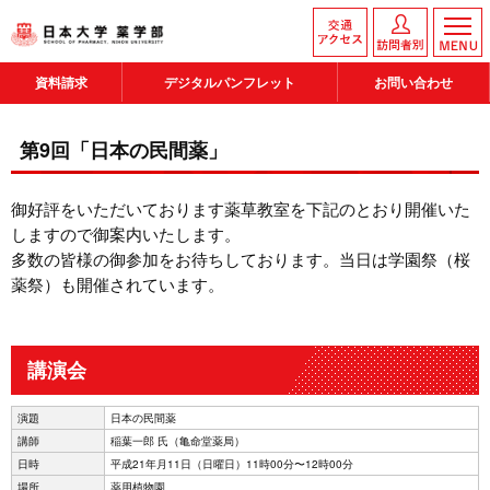
資料請求
デジタルパンフレット
お問い合わせ
第9回「日本の民間薬」
御好評をいただいております薬草教室を下記のとおり開催いた
しますので御案内いたします。
多数の皆様の御参加をお待ちしております。当日は学園祭（桜
薬祭）も開催されています。
講演会
演題
日本の民間薬
講師
稲葉一郎 氏（亀命堂薬局）
日時
平成21年月11日（日曜日）11時00分〜12時00分
場所
薬用植物園