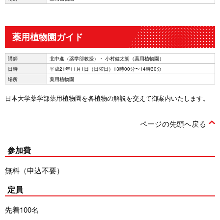
薬用植物園ガイド
講師
北中進（薬学部教授）・ 小村健太朗（薬用植物園）
日時
平成21年11月1日（日曜日）13時00分〜14時30分
場所
薬用植物園
日本大学薬学部薬用植物園を各植物の解説を交えて御案内いたします。
ページの先頭へ戻る
参加費
無料（申込不要）
定員
先着100名