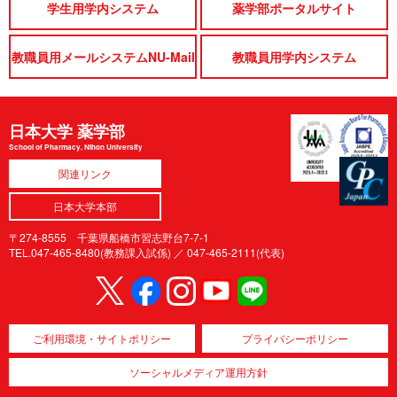
学生用学内システム
薬学部ポータルサイト
教職員用メールシステムNU-Mail
教職員用学内システム
日本大学 薬学部
School of Pharmacy, Nihon University
関連リンク
日本大学本部
〒274-8555 千葉県船橋市習志野台7-7-1
TEL.047-465-8480(教務課入試係) ／
047-465-2111(代表)
ご利用環境・サイトポリシー
プライバシーポリシー
ソーシャルメディア運用方針