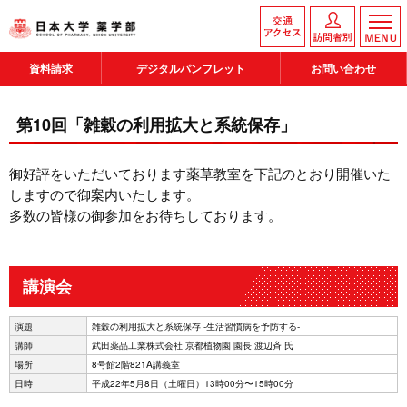
資料請求
デジタルパンフレット
お問い合わせ
第10回「雑穀の利用拡大と系統保存」
御好評をいただいております薬草教室を下記のとおり開催いた
しますので御案内いたします。
多数の皆様の御参加をお待ちしております。
講演会
演題
雑穀の利用拡大と系統保存 -生活習慣病を予防する-
講師
武田薬品工業株式会社 京都植物園 園長 渡辺斉 氏
場所
8号館2階821A講義室
日時
平成22年5月8日（土曜日）13時00分〜15時00分