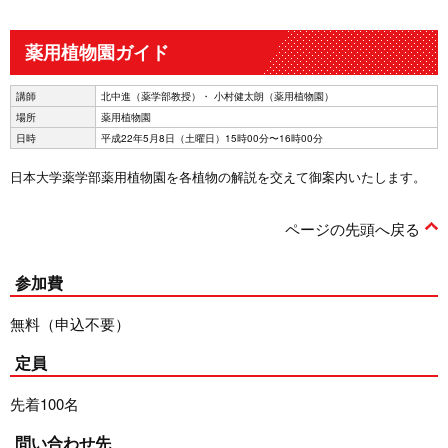
薬用植物園ガイド
講師
北中進（薬学部教授）・ 小村健太朗（薬用植物園）
場所
薬用植物園
日時
平成22年5月8日（土曜日）15時00分〜16時00分
日本大学薬学部薬用植物園を各植物の解説を交えて御案内いたします。
ページの先頭へ戻る
参加費
無料（申込不要）
定員
先着100名
問い合わせ先