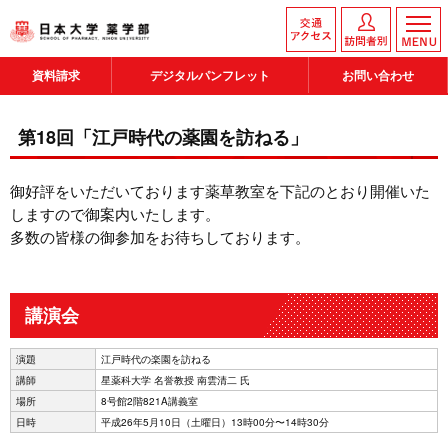
資料請求
デジタルパンフレット
お問い合わせ
第18回「江戸時代の薬園を訪ねる」
御好評をいただいております薬草教室を下記のとおり開催いた
しますので御案内いたします。
多数の皆様の御参加をお待ちしております。
講演会
演題
江戸時代の楽園を訪ねる
講師
星薬科大学 名誉教授 南雲清二 氏
場所
8号館2階821A講義室
日時
平成26年5月10日（土曜日）13時00分〜14時30分