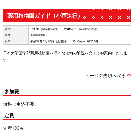
薬用植物園ガイド（小雨決行）
講師
北中進（薬学部教授）・ 松﨑桂一（薬学部准教授）
場所
薬用植物園
日時
平成26年5月10日（土曜日）14時40分〜16時00分
日本大学薬学部薬用植物園を様々な植物の解説を交えて御案内いたしま
す。
ページの先頭へ戻る
参加費
無料（申込不要）
定員
先着100名