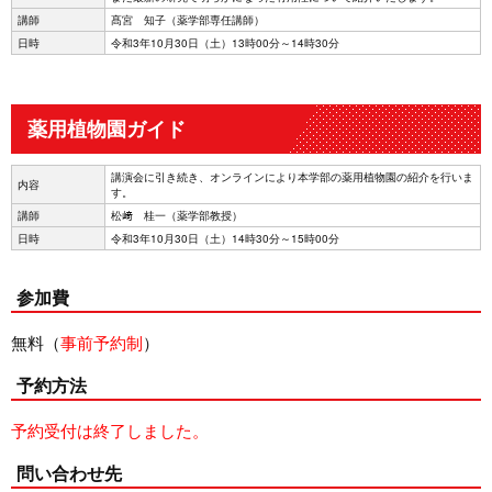
講師
髙宮 知子（薬学部専任講師）
日時
令和3年10月30日（土）13時00分～14時30分
薬用植物園ガイド
講演会に引き続き、オンラインにより本学部の薬用植物園の紹介を行いま
内容
す。
講師
松﨑 桂一（薬学部教授）
日時
令和3年10月30日（土）14時30分～15時00分
参加費
無料（
事前予約制
）
予約方法
予約受付は終了しました。
問い合わせ先