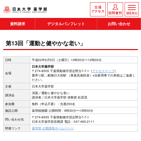
資料請求
デジタルパンフレット
お問い合わせ
第13回「運動と健やかな老い」
日時
平成22年6月5日（土曜日）10時30分〜12時00分
日本大学薬学部
〒274-8555 千葉県船橋市習志野台7-7-1［
アクセスマップ
］
会場
最寄り駅…船橋日大前駅 （東葉高速鉄道）※自家用車での来校はご遠慮く
ださい。
主催
日本大学薬学部
演題／運動と健やかな老い
講演会
講演者／日本大学薬学部 准教授 松原茂
参加費
無料（申込不要）：先着250名
施設公開
薬用植物園 公開時間：9時30分〜13時00分
〒274-8555 千葉県船橋市習志野台7-7-1
問い合わせ先
日本大学薬学部庶務課 電話：047-465-2111
関連リンク
薬学部 公開講座ホームページ