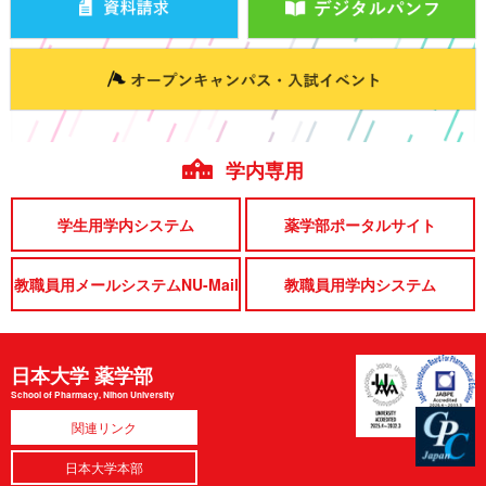
学内専用
学生用学内システム
薬学部ポータルサイト
教職員用メールシステムNU-Mail
教職員用学内システム
日本大学 薬学部
School of Pharmacy, Nihon University
関連リンク
日本大学本部