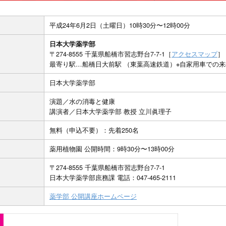
平成24年6月2日（土曜日）10時30分〜12時00分
日本大学薬学部
〒274-8555 千葉県船橋市習志野台7-7-1［
アクセスマップ
］
最寄り駅…船橋日大前駅 （東葉高速鉄道）※自家用車での
日本大学薬学部
演題／水の消毒と健康
講演者／日本大学薬学部 教授 立川眞理子
無料（申込不要）：先着250名
薬用植物園 公開時間：9時30分〜13時00分
〒274-8555 千葉県船橋市習志野台7-7-1
日本大学薬学部庶務課 電話：047-465-2111
薬学部 公開講座ホームページ