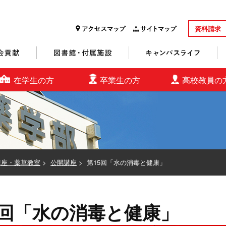
資料請求
研究・社会貢献
図書館・付属施設
キャンパスライフ
在学生の方
卒業生の方
高校教員の
講座・薬草教室
>
公開講座
>
第15回「水の消毒と健康」
5回「水の消毒と健康」