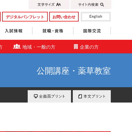
標準
大きく
デジタルパンフレット
お問い合わせ
入試情報
就職・資格
国際交流
方
地域・一般の方
企業の方
公開講座・薬草教室
全画面プリント
本文プリント