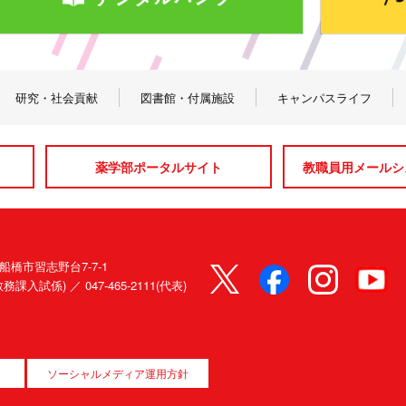
研究・社会貢献
図書館・付属施設
キャンパスライフ
薬学部ポータルサイト
教職員用メールシス
県船橋市習志野台7-7-1
80(教務課入試係) ／
047-465-2111(代表)
ソーシャルメディア運用方針