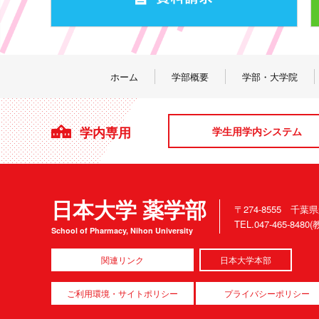
ホーム
学部概要
学部・大学院
学内専用
学生用学内システム
日本大学 薬学部
〒274-8555 千葉
TEL.047-465-84
School of Pharmacy, Nihon University
関連リンク
日本大学本部
ご利用環境・サイトポリシー
プライバシーポリシー