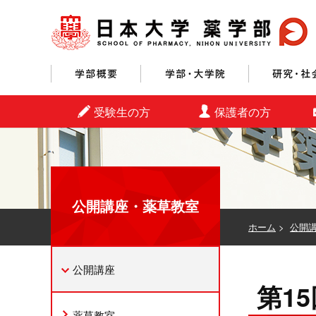
学部概要
学部・大学院
受験生の方
保護者の方
公開講座・薬草教室
ホーム
>
公開
公開講座
第1
薬草教室