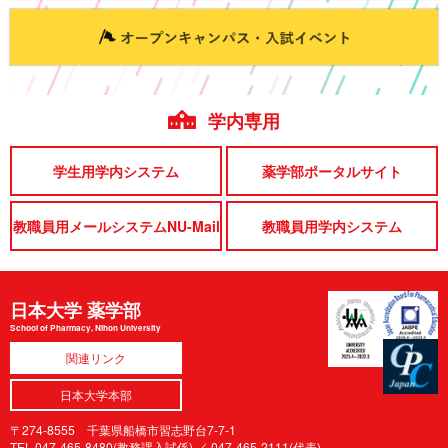
学内専用
学生用学内システム
薬学部ポータルサイト
教職員用メールシステムNU-Mail
教職員用学内システム
日本大学 薬学部
School of Pharmacy, Nihon University
関連リンク
日本大学本部
〒274-8555 千葉県船橋市習志野台7-7-1
TEL.047-465-8480(教務課入試係) ／
047-465-2111(代表)