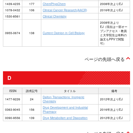
1439-4235
177
ChemPhysChem
2008年次よりEJ
1078-0432
106
Clinical Cancer Research(AACR)
2016年次よりEJ
1530-8561
Clinical Chemistry
2008年次より
EJ（現在は一部オー
プンアクセス・教員
0955-0674
138
Current Opinion in Cell Biology
と大学院生は有料の
論文もPPVで閲覧
可）
ページの先頭へ戻る
D
ISSN
請求記号
タイトル
備考
Dalton Transactions: Inorganic
1477-9226
24
2012年次よりEJ
Chemistry
Drug Development and Industrial
0363-9045
156
2016年次よりEJ
Pharmacy
0090-9556
139
Drug Metabolism and Disposition
2012年次よりEJ