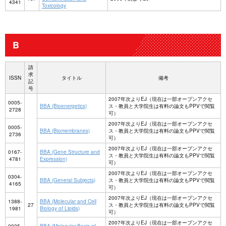
4341
Toxicology
B
請
求
ISSN
タイトル
備考
記
号
2007年次よりEJ（現在は一部オープンアクセ
0005-
BBA (Bioenergetics)
ス・教員と大学院生は有料の論文もPPVで閲覧
2728
可）
2007年次よりEJ（現在は一部オープンアクセ
0005-
BBA (Biomembranes)
ス・教員と大学院生は有料の論文もPPVで閲覧
2736
可）
2007年次よりEJ（現在は一部オープンアクセ
0167-
BBA (Gene Structure and
ス・教員と大学院生は有料の論文もPPVで閲覧
4781
Expression)
可）
2007年次よりEJ（現在は一部オープンアクセ
0304-
BBA (General Subjects)
ス・教員と大学院生は有料の論文もPPVで閲覧
4165
可）
2007年次よりEJ（現在は一部オープンアクセ
1388-
BBA (Molecular and Cell
27
ス・教員と大学院生は有料の論文もPPVで閲覧
1981
Biology of Lipids)
可）
2007年次よりEJ（現在は一部オープンアクセ