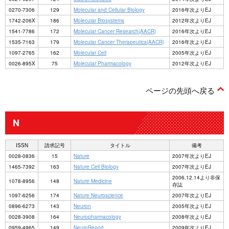
0270-7306
129
Molecular and Cellular Biology
2016年次よりEJ
1742-206X
186
Molecular Biosystems
2012年次よりEJ
1541-7786
172
Molecular Cancer Research(AACR)
2016年次よりEJ
1535-7163
179
Molecular Cancer Therapeutics(AACR)
2016年次よりEJ
1097-2765
162
Molecular Cell
2005年次よりEJ
0026-895X
75
Molecular Pharmacology
2012年次よりEJ
ページの先頭へ戻る
N
ISSN
請求記号
タイトル
備考
0028-0836
15
Nature
2007年次よりEJ
1465-7392
163
Nature Cell Biology
2007年次よりEJ
2006.12.14より非保
1078-8956
148
Nature Medicine
存誌
1097-6256
174
Nature Neuroscience
2007年次よりEJ
0896-6273
143
Neuron
2005年次よりEJ
0028-3908
164
Neuropharmacology
2008年次よりEJ
0959-4965
149
NeuroReport
2009年次よりEJ