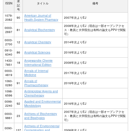
求
ISSN
タイトル
備考
記
号
1079-
American Journal of
90
2007年次よりEJ
2082
Health-System Pharmacy
2008年次よりEJ（現在は一部オープンアクセ
0003-
81
Analytical Biochemistry
ス・教員と大学院生は有料の論文もPPVで閲覧
2697
可）
0003-
12
Analytical Chemistry
2014年次よりEJ
2700
0910-
86
Analytical Sciences
2016年次よりEJ
6340
1433-
Angewandte Chemie
18
2008年次よりEJ
7851
International Edition
0003-
Annals of Internal
2017年次よりEJ
4819
Medicine
1060-
Annals of
91
2016年次よりEJ
0280
Pharmacotherapy
1098-
Antimicrobial Agents and
6596
Chemotherapy
0099-
Applied and Environmental
92
2016年次よりEJ
2240
Microbiology
2007年次よりEJ（現在は一部オープンアクセ
0003-
Archives of Biochemistry
23
ス・教員と大学院生は有料の論文もPPVで閲覧
9861
and Biophysics
可）
Archives of Environmental
0090-
137
Contamination and
2006年次よりEJ