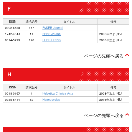
F
ISSN
請求記号
タイトル
備考
0892-6638
147
FASEB Journal
1742-464X
11
FEBS Journal
2008年次よりEJ
0014-5793
120
FEBS Letters
2008年次よりEJ
ページの先頭へ戻る
H
ISSN
請求記号
タイトル
備考
0018-019X
4
Helvetica Chimica Acta
2008年次よりEJ
0385-5414
62
Heterocycles
2016年次よりEJ
ページの先頭へ戻る