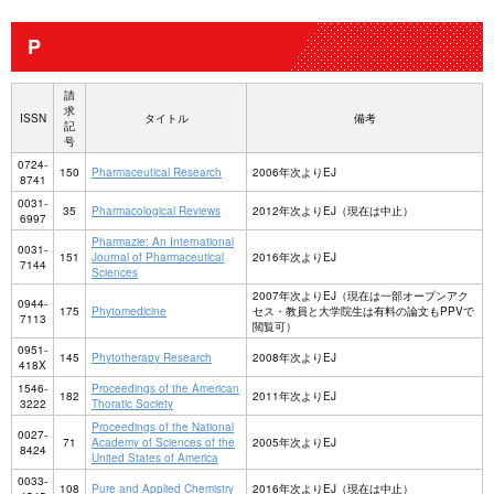
P
請
求
ISSN
タイトル
備考
記
号
0724-
150
Pharmaceutical Research
2006年次よりEJ
8741
0031-
35
Pharmacological Reviews
2012年次よりEJ（現在は中止）
6997
Pharmazie: An International
0031-
151
Journal of Pharmaceutical
2016年次よりEJ
7144
Sciences
2007年次よりEJ（現在は一部オープンアク
0944-
175
Phytomedicine
セス・教員と大学院生は有料の論文もPPVで
7113
閲覧可）
0951-
145
Phytotherapy Research
2008年次よりEJ
418X
1546-
Proceedings of the American
182
2011年次よりEJ
3222
Thoratic Society
Proceedings of the National
0027-
71
Academy of Sciences of the
2005年次よりEJ
8424
United States of America
0033-
108
Pure and Applied Chemistry
2016年次よりEJ（現在は中止）