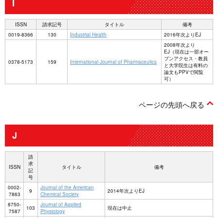
I
ISSN
請求記号
タイトル
備考
0019-8366
130
Industrial Health
2016年次よりEJ
2008年次より
EJ（現在は一部オー
プンアクセス・教員
0378-5173
159
International Journal of Pharmaceutics
と大学院生は有料の
論文もPPVで閲覧
可）
ページの先頭へ戻る
J
請
求
ISSN
タイトル
備考
記
号
0002-
Journal of the American
9
2014年次よりEJ
7863
Chemical Society
8750-
Journal of Applied
103
現在は中止
7587
Physiology