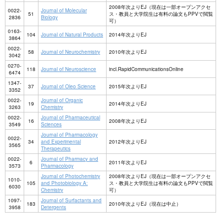
2008年次よりEJ（現在は一部オープンアクセ
0022-
Journal of Molecular
51
ス・教員と大学院生は有料の論文もPPVで閲覧
2836
Biology
可）
0163-
104
Journal of Natural Products
2014年次よりEJ
3864
0022-
58
Journal of Neurochemistry
2010年次よりEJ
3042
0270-
118
Journal of Neuroscience
incl.RapidCommunicationsOnline
6474
1347-
37
Journal of Oleo Science
2015年次よりEJ
3352
0022-
Journal of Organic
19
2014年次よりEJ
3263
Chemistry
0022-
Journal of Pharmaceutical
16
2008年次よりEJ
3549
Sciences
Journal of Pharmacology
0022-
34
and Experimental
2012年次よりEJ
3565
Therapeutics
0022-
Journal of Pharmacy and
6
2011年次よりEJ
3573
Pharmacology
Journal of Photochemistry
2008年次よりEJ（現在は一部オープンアクセ
1010-
105
and Photobiology A:
ス・教員と大学院生は有料の論文もPPVで閲覧
6030
Chemistry
可）
1097-
Journal of Surfactants and
183
2010年次よりEJ（現在は中止）
3958
Detergents