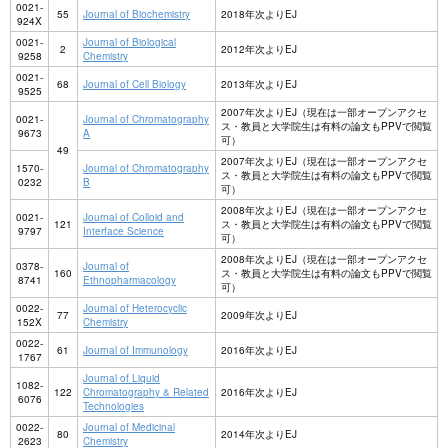
0021-
55
Journal of Biochemistry
2018年次よりEJ
924X
0021-
Journal of Biological
2
2012年次よりEJ
9258
Chemistry
0021-
68
Journal of Cell Biology
2013年次よりEJ
9525
2007年次よりEJ（現在は一部オープンアクセ
0021-
Journal of Chromatography
ス・教員と大学院生は有料の論文もPPVで閲覧
9673
A
可）
49
2007年次よりEJ（現在は一部オープンアクセ
1570-
Journal of Chromatography
ス・教員と大学院生は有料の論文もPPVで閲覧
0232
B
可）
2008年次よりEJ（現在は一部オープンアクセ
0021-
Journal of Colloid and
121
ス・教員と大学院生は有料の論文もPPVで閲覧
9797
Interface Science
可）
2008年次よりEJ（現在は一部オープンアクセ
0378-
Journal of
160
ス・教員と大学院生は有料の論文もPPVで閲覧
8741
Ethnopharmacology
可）
0022-
Journal of Heterocyclic
77
2009年次よりEJ
152X
Chemistry
0022-
61
Journal of Immunology
2016年次よりEJ
1767
Journal of Liquid
1082-
122
Chromatography & Related
2016年次よりEJ
6076
Technologies
0022-
Journal of Medicinal
80
2014年次よりEJ
2623
Chemistry