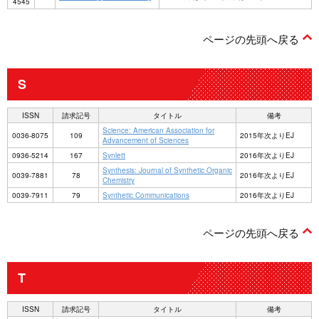
4545
ページの先頭へ戻る
S
ISSN
請求記号
タイトル
備考
Science: American Association for
0036-8075
109
2015年次よりEJ
Advancement of Sciences
0936-5214
167
Synlett
2016年次よりEJ
Synthesis: Journal of Synthetic Organic
0039-7881
78
2016年次よりEJ
Chemistry
0039-7911
79
Synthetic Communications
2016年次よりEJ
ページの先頭へ戻る
T
ISSN
請求記号
タイトル
備考