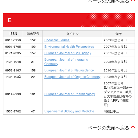
ページの先頭へ戻る
E
ISSN
請求記号
タイトル
備考
0918-8959
152
Endocrine Journal
2009年次よりEJ
0091-6765
100
Environmental Health Perspectives
2007年次よりEJ
0171-9335
157
European Journal of Cell Biology
2007年次よりEJ
European Journal of Inorganic
1434-1948
21
2008年次よりEJ
Chemistry
0953-816X
158
European Journal of Neuroscience
2010年次よりEJ
1434-193X
22
European Journal of Organic Chemistry
2008年次よりEJ
2007年次より
EJ（現在は一部オー
プンアクセス・教員
0014-2999
101
European Journal of Pharmacology
と大学院生は有料の
論文もPPVで閲覧
可）
1535-3702
47
Experimental Biology and Medicine
現在は中止
ページの先頭へ戻る