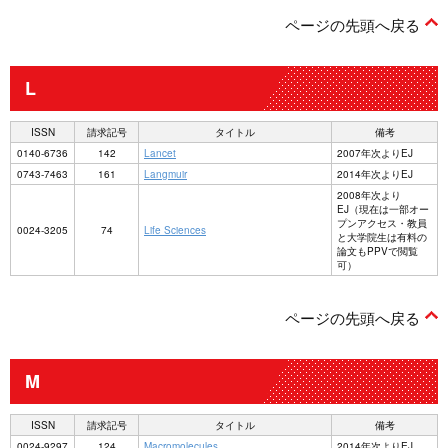
ページの先頭へ戻る
L
ISSN
請求記号
タイトル
備考
0140-6736
142
Lancet
2007年次よりEJ
0743-7463
161
Langmuir
2014年次よりEJ
2008年次より
EJ（現在は一部オー
プンアクセス・教員
0024-3205
74
Life Sciences
と大学院生は有料の
論文もPPVで閲覧
可）
ページの先頭へ戻る
M
ISSN
請求記号
タイトル
備考
0024-9297
124
Macromolecules
2014年次よりEJ