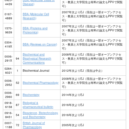
0925-
BBA (Molecular Basis of
ス・教員と大学院生は有料の論文もPPVで閲覧
4439
Disease)
可）
2007年次よりEJ（現在は一部オープンアクセ
0167-
BBA (Molecular Cell
ス・教員と大学院生は有料の論文もPPVで閲覧
4889
Research)
可）
2007年次よりEJ（現在は一部オープンアクセ
1570-
BBA (Proteins and
ス・教員と大学院生は有料の論文もPPVで閲覧
9639
Proteomics)
可）
2007年次よりEJ（現在は一部オープンアクセ
0304-
BBA (Reviews on Cancer)
ス・教員と大学院生は有料の論文もPPVで閲覧
419X
可）
Biochemical and
2008年次よりEJ（現在は一部オープンアクセ
0006-
94
Biophysical Research
ス・教員と大学院生は有料の論文もPPVで閲覧
291X
Communications
可）
0264-
1
Biochemical Journal
2012年次よりEJ（現在は中止）
6021
2008年次よりEJ（現在は一部オープンアクセ
0006-
52
Biochemical Pharmacology
ス・教員と大学院生は有料の論文もPPVで閲覧
2952
可）
0006-
69
Biochemistry
2014年次よりEJ
2960
0918-
Biological &
87
2016年次よりEJ
6158
pharmaceutical bulletin
0916-
Bioscience, Biotechnology,
54
2016年次よりEJ
8451
and Biochemistry
0007-
British Journal of
72
2005年次よりEJ
1188
Pharmacology