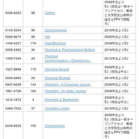
2008年次より
EJ（現在は一部オー
プンアクセス・教員
0008-6223
98
Carbon
と大学院生は有料の
論文もPPVで閲覧
可）
0143-3334
95
Carcinogenesis
2016年次よりEJ
0092-8674
99
Cell
2005年次よりEJ
1439-4227
176
ChemBioChem
2008年次よりEJ
0009-2363
30
Chemical & Pharmaceutical Bulletin
2016年次よりEJ
Chemical
1359-7345
24
2012年次よりEJ
Communications（ChemComm）
2008年次より
1527-8999
173
Chemical Record
EJ（現在は中止）
0009-2665
29
Chemical Reviews
2014年次よりEJ
0947-6539
134
Chemistry - A European Journal
2008年次よりEJ
1861-4728
184
Chemistry - An Asian Journal
2008年次よりEJ
2008年次より
1612-1872
4
Chemistry & Biodiversity
EJ（現在は中止）
0366-7022
37
Chemistry Letters
2016年次よりEJ
2008年次より
EJ（現在は一部オー
プンアクセス・教員
0045-6535
155
Chemosphere
と大学院生は有料の
論文もPPVで閲覧
可）