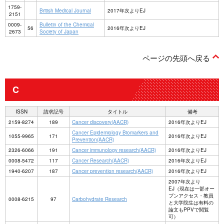
1759-
British Medical Journal
2017年次よりEJ
2151
0009-
Bulletin of the Chemical
56
2016年次よりEJ
2673
Society of Japan
ページの先頭へ戻る
C
ISSN
請求記号
タイトル
備考
2159-8274
189
Cancer discovery(AACR)
2016年次よりEJ
Cancer Epidemiology Biomarkers and
1055-9965
171
2016年次よりEJ
Prevention(AACR)
2326-6066
191
Cancer immunology research(AACR)
2016年次よりEJ
0008-5472
117
Cancer Research(AACR)
2016年次よりEJ
1940-6207
187
Cancer prevention research(AACR)
2016年次よりEJ
2007年次より
EJ（現在は一部オー
プンアクセス・教員
0008-6215
97
Carbohydrate Research
と大学院生は有料の
論文もPPVで閲覧
可）