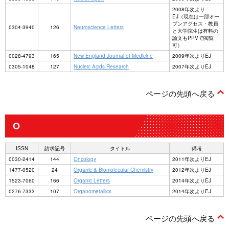
2008年次より
EJ（現在は一部オー
プンアクセス・教員
0304-3940
126
Neuroscience Letters
と大学院生は有料の
論文もPPVで閲覧
可）
0028-4793
165
New England Journal of Medicine
2009年次よりEJ
0305-1048
127
Nucleic Acids Research
2007年次よりEJ
ページの先頭へ戻る
O
ISSN
請求記号
タイトル
備考
0030-2414
144
Oncology
2011年次よりEJ
1477-0520
24
Organic & Biomolecular Chemistry
2012年次よりEJ
1523-7060
166
Organic Letters
2014年次よりEJ
0276-7333
107
Organometallics
2014年次よりEJ
ページの先頭へ戻る