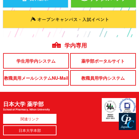
学内専用
学生用学内システム
薬学部ポータルサイト
教職員用メールシステムNU-Mail
教職員用学内システム
日本大学 薬学部
School of Pharmacy, Nihon University
関連リンク
日本大学本部