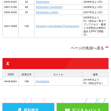
0040-4020
32
Tetrahedron
2008年次よりEJ
0957-4166
89
Tetrahedron Asymmetry
2008年次よりEJ
0040-4039
33
Tetrahedron Letters
2007年次よりEJ
2008年次より
EJ（現在は一部オー
プンアクセス・教員
0041-008X
128
Toxicology and Applied Pharmacology
と大学院生は有料の
論文もPPVで閲覧
可）
ページの先頭へ戻る
X
ISSN
請求記号
タイトル
備考
2016年次より
0049-8254
168
Xenobiotica
EJ（現在は中止）