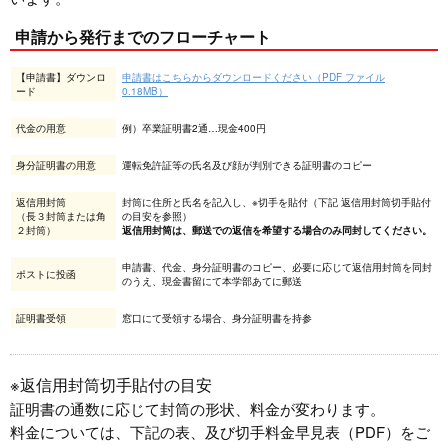
申請から発行までのフローチャート
【申請書】ダウンロ
申請書はこちらからダウンロードください（PDF ファイル
ード
0.18MB）
代金の用意
例）卒業証明書2通…現金400円
身分証明書の用意
運転免許証等の氏名及び顔が判別できる証明書のコピー
返信用封筒
封筒に住所と氏名を記入し、※切手を貼付（下記 返信用封筒切手貼付
（長３封筒または角
の目安を参照）
２封筒）
返信用封筒は、郵送での返信を希望する場合のみ同封してください。
申請書、代金、身分証明書のコピー、必要に応じて返信用封筒を同封
ポストに投函
のうえ、現金書留にて本学部あてに郵送
証明書受領
窓口にて受領する場合、身分証明書を持参
※返信用封筒切手貼付の目安
証明書の通数に応じて封筒の形状、料金が変わります。
料金については、下記の表、及び切手料金早見表（PDF）をご