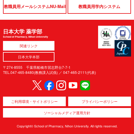
教職員用メールシステムNU-Mail
教職員用学内システム
日本大学 薬学部
School of Pharmacy, Nihon University
関連リンク
日本大学本部
〒274-8555 千葉県船橋市習志野台7-7-1
TEL.047-465-8480(教務課入試係) ／
047-465-2111(代表)
ご利用環境・サイトポリシー
プライバシーポリシー
ソーシャルメディア運用方針
Copyright© School of Pharmacy, Nihon University. All rights reserved.