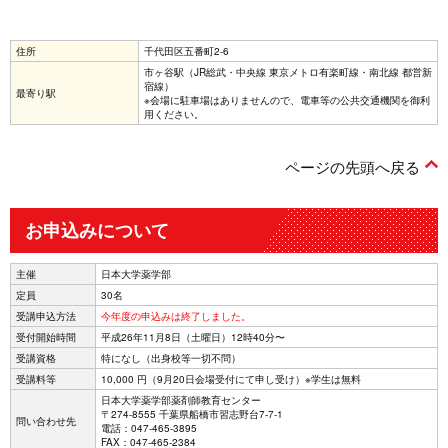
住所
千代田区五番町2-6
市ヶ谷駅（JR総武・中央線 東京メトロ有楽町線・南北線 都営新
宿線）
最寄り駅
※会場に駐車場はありませんので、電車等の公共交通機関を御利
用ください。
ページの先頭へ戻る
お申込みについて
主催
日本大学薬学部
定員
30名
受講申込方法
今年度の申込みは終了しました。
受付開始時間
平成26年11月8日（土曜日）12時40分〜
受講資格
特になし（出身校等一切不問）
受講料等
10,000 円（9月20日会場受付にて申し受け）※学生は無料
日本大学薬学部薬剤師教育センター
〒274-8555 千葉県船橋市習志野台7-7-1
問い合わせ先
電話：047-465-3895
FAX：047-465-2384