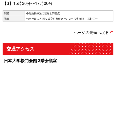
【3】15時30分〜17時00分
演題
小児薬物療法の基礎と問題点
講師
独立行政法人 国立成育医療研究センター 薬剤部長 石川洋一
ページの先頭へ戻る
交通アクセス
日本大学桜門会館 3階会議室