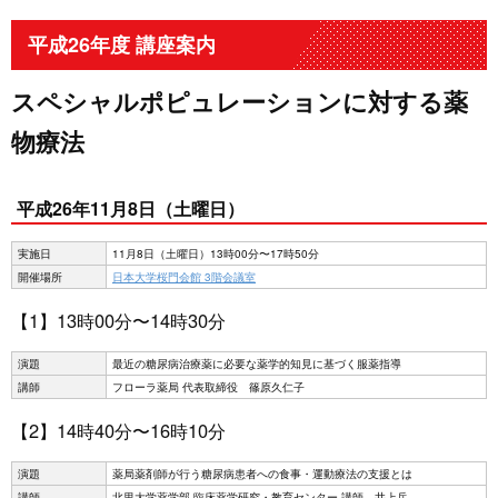
平成26年度 講座案内
スペシャルポピュレーションに対する薬
物療法
平成26年11月8日（土曜日）
実施日
11月8日（土曜日）13時00分〜17時50分
開催場所
日本大学桜門会館 3階会議室
【1】13時00分〜14時30分
演題
最近の糖尿病治療薬に必要な薬学的知見に基づく服薬指導
講師
フローラ薬局 代表取締役 篠原久仁子
【2】14時40分〜16時10分
演題
薬局薬剤師が行う糖尿病患者への食事・運動療法の支援とは
講師
北里大学薬学部 臨床薬学研究・教育センター 講師 井上岳