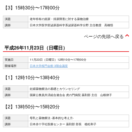
【3】15時30分〜17時00分
演題
老年特有の頻尿・排尿障害に対する薬物治療
講師
日本大学医学部泌尿器科学系泌尿器科学分野 主任教授 高橋悟
ページの先頭へ戻る
平成26年11月23日（日曜日）
実施日
11月23日（日曜日）12時10分〜17時00分
開催場所
日本大学桜門会館 3階会議室
【1】12時10分〜13時40分
演題
妊婦薬物療法の基礎とカウンセリング
講師
国家公務員共済組合連合会 虎の門病院 薬剤部 主任 山根律子
【2】13時50分〜15時20分
演題
母乳と薬物療法 -基本的な考え方-
講師
日本赤十字社医療センター 薬剤部 部長 植松和子