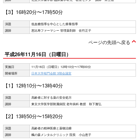
【3】16時20分〜17時50分
演題
低血糖指導を中心とした療養指導
講師
恵比寿ファーマシー 管理薬剤師 佐竹正子
ページの先頭へ戻る
平成26年11月16日（日曜日）
実施日
11月16日（日曜日）12時10分〜17時00分
開催場所
日本大学桜門会館 3階会議室
【1】12時10分〜13時40分
演題
高齢者に対する薬の安全処方
講師
東京大学医学部附属病院 老年病科 教授 秋下雅弘
【2】13時50分〜15時20分
演題
高齢者の精神医療と薬物治療
講師
楓の森メンタルクリニック 院長 小山恵子