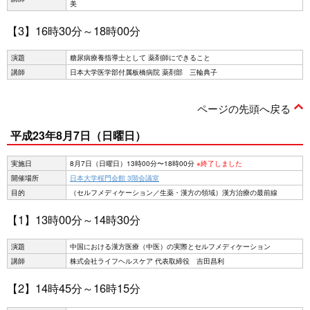
美
【3】16時30分～18時00分
演題
糖尿病療養指導士として 薬剤師にできること
講師
日本大学医学部付属板橋病院 薬剤部 三輪典子
ページの先頭へ戻る
平成23年8月7日（日曜日）
実施日
8月7日（日曜日）13時00分〜18時00分
※終了しました
開催場所
日本大学桜門会館 3階会議室
目的
（セルフメディケーション／生薬・漢方の領域）漢方治療の最前線
【1】13時00分～14時30分
演題
中国における漢方医療（中医）の実際とセルフメディケーション
講師
株式会社ライフヘルスケア 代表取締役 吉田昌利
【2】14時45分～16時15分