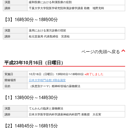
演題
緩和医療における和漢医療の役割
講師
千葉大学大学院医学研究院和漢診療学講座 助教 地野充時
【3】16時30分～18時00分
演題
薬局における漢方診療の現状
講師
桂元堂薬局 代表取締役 宮原桂
ページの先頭へ戻る
平成23年10月16日（日曜日）
実施日
10月16日（日曜日）13時00分〜18時00分
※終了しました
開催場所
日本大学桜門会館 3階会議室
目的
（疾患別テーマ）精神科領域の薬物療法
【1】13時00分～14時30分
演題
てんかんの臨床と薬物療法
講師
日本大学医学部内科学講座神経内科部門 准教授 大石実
【2】14時45分～16時15分