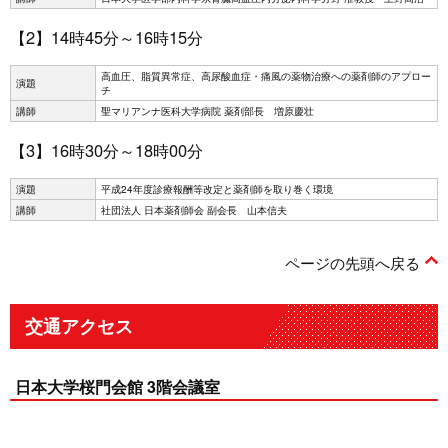
【2】14時45分～16時15分
高血圧、脂質異常症、高尿酸血症・痛風の薬物治療への薬剤師のアプロー
演題
チ
講師
聖マリアンナ医科大学病院 薬剤部長 増原慶壮
【3】16時30分～18時00分
演題
平成24年度診療報酬等改定と薬剤師を取り巻く環境
講師
社団法人 日本薬剤師会 副会長 山本信夫
ページの先頭へ戻る
交通アクセス
日本大学桜門会館 3階会議室