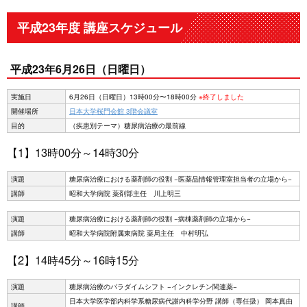
平成23年度 講座スケジュール
平成23年6月26日（日曜日）
実施日
6月26日（日曜日）13時00分〜18時00分
※終了しました
開催場所
日本大学桜門会館 3階会議室
目的
（疾患別テーマ）糖尿病治療の最前線
【1】13時00分～14時30分
演題
糖尿病治療における薬剤師の役割 −医薬品情報管理室担当者の立場から−
講師
昭和大学病院 薬剤部主任 川上明三
演題
糖尿病治療における薬剤師の役割 −病棟薬剤師の立場から−
講師
昭和大学病院附属東病院 薬局主任 中村明弘
【2】14時45分～16時15分
演題
糖尿病治療のパラダイムシフト −インクレチン関連薬−
日本大学医学部内科学系糖尿病代謝内科学分野 講師（専任扱） 岡本真由
講師