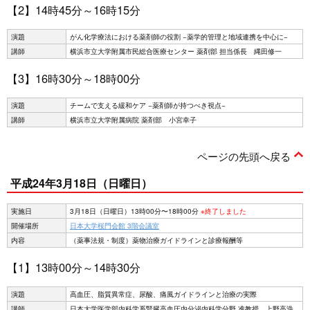
【2】14時45分～16時15分
演題
がん化学療法における薬剤師の役割 −薬学的管理と地域連携を中心に−
講師
横浜市立大学附属市民総合医療センター 薬剤部 担当係長 縄田修一
【3】16時30分～18時00分
演題
チームで支える緩和ケア −薬剤師が持つべき視点−
講師
横浜市立大学附属病院 薬剤部 小宮幸子
ページの先頭へ戻る
平成24年3月18日（日曜日）
実施日
3月18日（日曜日）13時00分〜18時00分
※終了しました
開催場所
日本大学桜門会館 3階会議室
内容
（薬事法規・制度）薬物治療ガイドラインと診療報酬等
【1】13時00分～14時30分
演題
高血圧、脂質異常症、尿酸、痛風ガイドラインと治療の実際
講師
日本大学医学部内科学系腎臓高血圧内分泌内科学分野 准教授 上野高浩