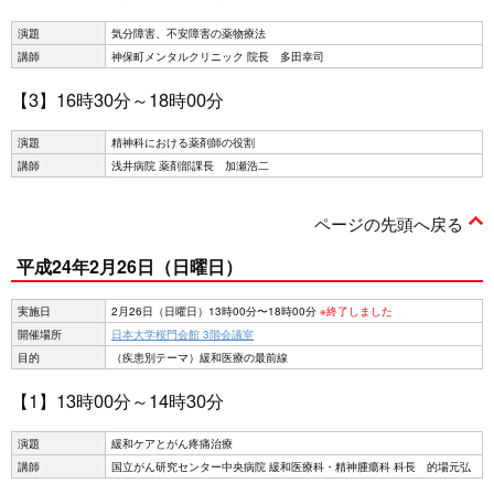
演題
気分障害、不安障害の薬物療法
講師
神保町メンタルクリニック 院長 多田幸司
【3】16時30分～18時00分
演題
精神科における薬剤師の役割
講師
浅井病院 薬剤部課長 加瀬浩二
ページの先頭へ戻る
平成24年2月26日（日曜日）
実施日
2月26日（日曜日）13時00分〜18時00分
※終了しました
開催場所
日本大学桜門会館 3階会議室
目的
（疾患別テーマ）緩和医療の最前線
【1】13時00分～14時30分
演題
緩和ケアとがん疼痛治療
講師
国立がん研究センター中央病院 緩和医療科・精神腫瘍科 科長 的場元弘