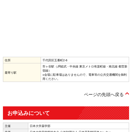
住所
千代田区五番町2-6
市ヶ谷駅（JR総武・中央線 東京メトロ有楽町線・南北線 都営新
宿線）
最寄り駅
※会場に駐車場はありませんので、電車等の公共交通機関を御利
用ください。
ページの先頭へ戻る
お申込みについて
主催
日本大学薬学部