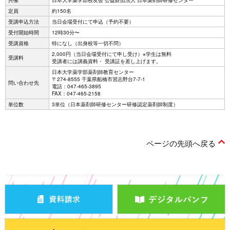
共催
日本大学薬学部校友会 公益財団法人 日本薬剤師研修センター
定員
約150名
受講申込方法
当日会場受付にて申込（予約不要）
受付開始時間
12時30分〜
受講資格
特になし（出身校等一切不問）
2,000円（当日会場受付にて申し受け）※学生は無料
受講料
受講者には講義資料・ 受講証を差し上げます。
日本大学薬学部薬剤師教育センター
〒274-8555 千葉県船橋市習志野台7-7-1
問い合わせ先
電話：047-465-3895
FAX：047-465-2158
単位数
3単位（日本薬剤師研修センター研修認定薬剤師制度）
ページの先頭へ戻る