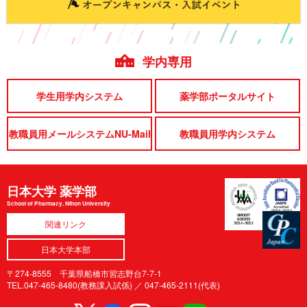
学内専用
学生用学内システム
薬学部ポータルサイト
教職員用メールシステムNU-Mail
教職員用学内システム
日本大学 薬学部
School of Pharmacy, Nihon University
関連リンク
日本大学本部
〒274-8555 千葉県船橋市習志野台7-7-1
TEL.047-465-8480(教務課入試係) ／
047-465-2111(代表)