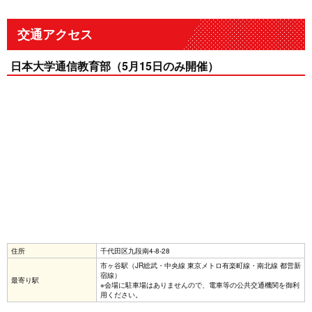
交通アクセス
日本大学通信教育部（5月15日のみ開催）
住所
千代田区九段南4-8-28
市ヶ谷駅（JR総武・中央線 東京メトロ有楽町線・南北線 都営新
宿線）
最寄り駅
※会場に駐車場はありませんので、電車等の公共交通機関を御利
用ください。