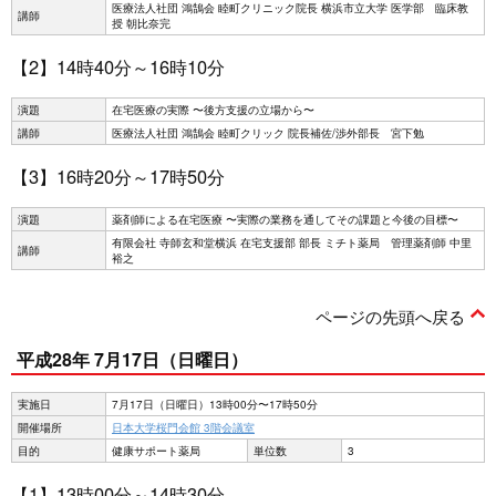
医療法人社団 鴻鵠会 睦町クリニック院長 横浜市立大学 医学部 臨床教
講師
授 朝比奈完
【2】14時40分～16時10分
演題
在宅医療の実際 〜後方支援の立場から〜
講師
医療法人社団 鴻鵠会 睦町クリック 院長補佐/渉外部長 宮下勉
【3】16時20分～17時50分
演題
薬剤師による在宅医療 〜実際の業務を通してその課題と今後の目標〜
有限会社 寺師玄和堂横浜 在宅支援部 部長 ミチト薬局 管理薬剤師 中里
講師
裕之
ページの先頭へ戻る
平成28年 7月17日（日曜日）
実施日
7月17日（日曜日）13時00分〜17時50分
開催場所
日本大学桜門会館 3階会議室
目的
健康サポート薬局
単位数
3
【1】13時00分～14時30分