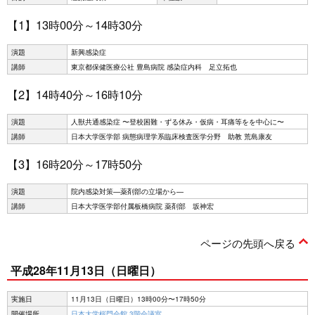
【1】13時00分～14時30分
演題
新興感染症
講師
東京都保健医療公社 豊島病院 感染症内科 足立拓也
【2】14時40分～16時10分
演題
人獣共通感染症 〜登校困難・ずる休み・仮病・耳痛等をを中心に〜
講師
日本大学医学部 病態病理学系臨床検査医学分野 助教 荒島康友
【3】16時20分～17時50分
演題
院内感染対策—薬剤部の立場から—
講師
日本大学医学部付属板橋病院 薬剤部 坂神宏
ページの先頭へ戻る
平成28年11月13日（日曜日）
実施日
11月13日（日曜日）13時00分〜17時50分
開催場所
日本大学桜門会館 3階会議室