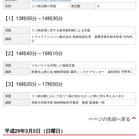
目的
うつ病治療の実践
単位数
3
【1】13時00分～14時30分
演題
うつ病患者に対する薬局薬剤師による支援
トライアドジャパン株式会社 取締役副社長 薬事営業本部本部長 竹内尚
講師
子
【2】14時40分～16時10分
演題
リカバリーを目指した服薬支援
講師
医療法人静心会 桶狭間病院 藤田こころケアセンター 薬剤部長 宇野準二
【3】16時20分～17時50分
演題
うつ病治療において抗うつ薬が効かなかった時に何を考えるべきか
講師
杏林大学医学部 精神神経科学教室 教授 渡邊衡一郎
ページの先頭へ戻る
平成29年3月5日（日曜日）