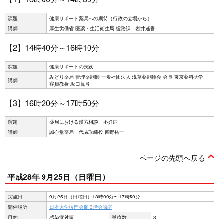
演題
健康サポート薬局への期待（行政の立場から）
講師
厚生労働省 医薬・生活衛生局 総務課 岩井遙香
【2】14時40分～16時10分
演題
健康サポートの実践
みどり薬局 管理薬剤師 一般社団法人 浅草薬剤師会 会長 東京薬科大学
講師
客員教授 坂口眞弓
【3】16時20分～17時50分
演題
薬局における漢方相談 不妊症
講師
誠心堂薬局 代表取締役 西野裕一
ページの先頭へ戻る
平成28年 9月25日（日曜日）
実施日
9月25日（日曜日）13時00分〜17時50分
開催場所
日本大学桜門会館 3階会議室
目的
感染症対策
単位数
3