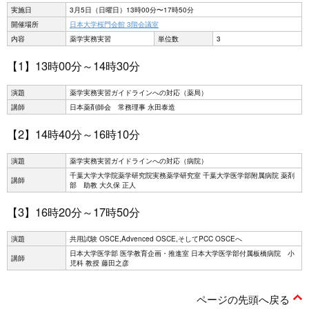
実施日
3月5日（日曜日）13時00分〜17時50分
開催場所
日本大学桜門会館 3階会議室
内容
薬学実務実習
単位数
3
【1】13時00分～14時30分
演題
薬学実務実習ガイドラインへの対応（薬局）
講師
日本薬剤師会 常務理事 永田泰造
【2】14時40分～16時10分
演題
薬学実務実習ガイドラインへの対応（病院）
千葉大学大学院薬学研究院実務薬学研究室 千葉大学医学部附属病院 薬剤
講師
部 助教 大久保 正人
【3】16時20分～17時50分
演題
共用試験 OSCE,Advenced OSCE,そしてPCC OSCEへ
日本大学医学部 医学教育企画・推進室 日本大学医学部付属板橋病院 小
講師
児科 教授 藤田之彦
ページの先頭へ戻る