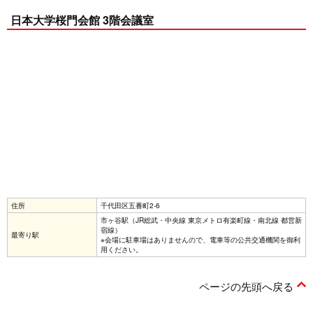
日本大学桜門会館 3階会議室
住所
千代田区五番町2-6
市ヶ谷駅（JR総武・中央線 東京メトロ有楽町線・南北線 都営新
宿線）
最寄り駅
※会場に駐車場はありませんので、電車等の公共交通機関を御利
用ください。
ページの先頭へ戻る