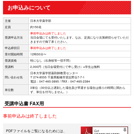
お申込みについて
主催
日本大学薬学部
定員
約150名
事前申込みは終了しました
受講申込方法
当日会場にても受付いたします。なお、定員になり次第締切らせていただ
きますので御了承ください。
申込締切日
事前申込みは終了しました
受付開始時間
12時30分〜
受講資格
特になし（出身校等一切不問）
受講料
2,000円（当日会場受付にて申し受け）※学生は無料
日本大学薬学部薬剤師教育センター
問い合わせ先
〒274-8555 千葉県船橋市習志野台7-7-1
電話：047-465-3895 / FAX：047-465-2384
3単位（30分以上遅刻した場合及び早退する場合は残りの時間に関わら
単位数
ず、単位を付与しません。）
受講申込書 FAX用
事前申込みは終了しました
PDFファイルをご覧になるためには、