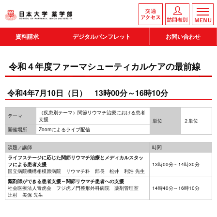
資料請求
デジタルパンフレット
お問い合わせ
令和４年度ファーマシューティカルケアの最前線
令和4年7月10日（日） 13時00分～16時10分
（疾患別テーマ）関節リウマチ治療における患者
テーマ
支援
単位
２単位
開催場所
Zoomによるライブ配信
演題／講師
時間
ライフステージに応じた関節リウマチ治療とメディカルスタッ
フによる患者支援
13時00分～14時30分
国立病院機構相模原病院 リウマチ科 部長 松井 利浩 先生
薬剤師ができる患者支援～関節リウマチ患者への支援
社会医療法人青虎会 フジ虎ノ門整形外科病院 薬剤管理室
14時40分～16時10分
辻村 美保 先生