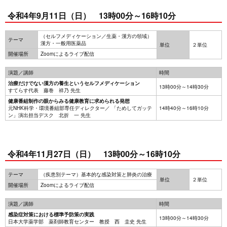
令和4年9月11日（日） 13時00分～16時10分
（セルフメディケーション／生薬・漢方の領域）
テーマ
漢方・一般用医薬品
単位
２単位
開催場所
Zoomによるライブ配信
演題／講師
時間
治療だけでない漢方の養生というセルフメディケーション
13時00分～14時30分
すてらす代表 藤巻 祥乃 先生
健康番組制作の眼からみる健康教育に求められる発想
元NHK科学・環境番組部専任ディレクター／ 「ためしてガッテ
14時40分～16時10分
ン」演出担当デスク 北折 一 先生
令和4年11月27日（日） 13時00分～16時10分
テーマ
（疾患別テーマ）基本的な感染対策と肺炎の治療
単位
２単位
開催場所
Zoomによるライブ配信
演題／講師
時間
感染症対策における標準予防策の実践
13時00分～14時30分
日本大学薬学部 薬剤師教育センター 教授 西 圭史 先生