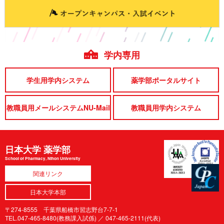
学内専用
学生用学内システム
薬学部ポータルサイト
教職員用メールシステムNU-Mail
教職員用学内システム
日本大学 薬学部
School of Pharmacy, Nihon University
関連リンク
日本大学本部
〒274-8555 千葉県船橋市習志野台7-7-1
TEL.047-465-8480(教務課入試係) ／
047-465-2111(代表)