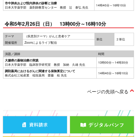
市中肺炎および院内肺炎の診断と治療
14時40分～16時10分
日本大学薬学部 薬剤師教育センター 教授 辻 泰弘 先生
令和5年2月26日（日） 13時00分～16時10分
テーマ
（疾患別テーマ）がんと患者ケア
単位
２単位
開催場所
Zoomによるライブ配信
演題／講師
時間
大腸癌の薬物治療の実践
13時00分～14時30分
日本大学薬学部 臨床医学研究室 教授 加納 久雄 先生
調剤薬局におけるがんに関連する保険算定について
14時40分～16時10分
株式会社三祐産業 稲垣薬局 齋藤 桂 先生
ページの先頭へ戻る