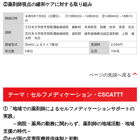
②薬剤師視点の緩和ケアに対する取り組み
令和5年7月9日（日曜日） ①13時00分～14時30分 ②14時40分～16時10
開催日時
分
①日本大学医学部附属板橋病院 麻酔科 外来医長 助教 松井 美貴 先生
講師
②日本大学医学部附属板橋病院 薬剤部 緩和薬物療法認定薬剤師 上島 健
太郎 先生
開催形式
Zoomによるライブ配信
受講料
2,000円
単位数
2単位
定員
100名
ページの先頭へ戻る
テーマ：セルフメディケーション・CSCATTT
①「地域での薬剤師によるセルフメディケーションサポートの
実践」
～病院・薬局の勤務に関わらず、薬剤師の地域活動・地域
支援の時代～
②わが国の災害医療提供体制と初動