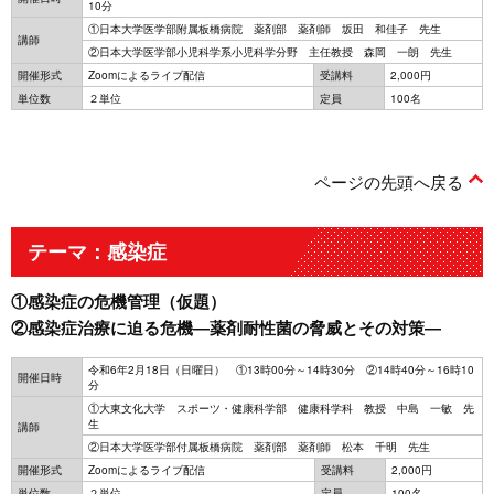
10分
①日本大学医学部附属板橋病院 薬剤部 薬剤師 坂田 和佳子 先生
講師
②日本大学医学部小児科学系小児科学分野 主任教授 森岡 一朗 先生
開催形式
Zoomによるライブ配信
受講料
2,000円
単位数
２単位
定員
100名
ページの先頭へ戻る
テーマ：感染症
①感染症の危機管理（仮題）
②感染症治療に迫る危機―薬剤耐性菌の脅威とその対策―
令和6年2月18日（日曜日） ①13時00分～14時30分 ②14時40分～16時10
開催日時
分
①大東文化大学 スポーツ・健康科学部 健康科学科 教授 中島 一敏 先
生
講師
②日本大学医学部付属板橋病院 薬剤部 薬剤師 松本 千明 先生
開催形式
Zoomによるライブ配信
受講料
2,000円
単位数
２単位
定員
100名