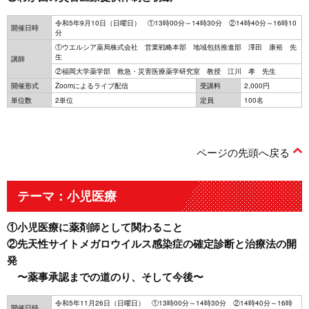
令和5年9月10日（日曜日） ①13時00分～14時30分 ②14時40分～16時10
開催日時
分
①ウエルシア薬局株式会社 営業戦略本部 地域包括推進部 澤田 康裕 先
生
講師
②福岡大学薬学部 救急・災害医療薬学研究室 教授 江川 孝 先生
開催形式
Zoomによるライブ配信
受講料
2,000円
単位数
2単位
定員
100名
ページの先頭へ戻る
テーマ：小児医療
①小児医療に薬剤師として関わること
②先天性サイトメガロウイルス感染症の確定診断と治療法の開
発
〜薬事承認までの道のり、そして今後〜
令和5年11月26日（日曜日） ①13時00分～14時30分 ②14時40分～16時
開催日時