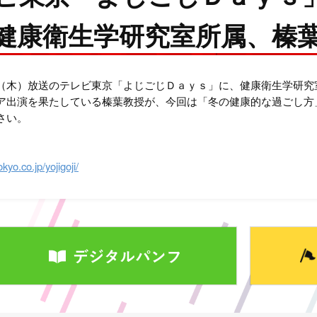
健康衛生学研究室所属、榛
（木）放送のテレビ東京「よじごじＤａｙｓ」に、健康衛生学研究
ア出演を果たしている榛葉教授が、今回は「冬の健康的な過ごし方
さい。
kyo.co.jp/yojigoji/