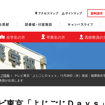
資料請求
研究・社会貢献
図書館・付属施設
キャンパスライフ
在学生の方
卒業生の方
高校教員の
ィア情報
>
テレビ東京「よじごじＤａｙｓ」11月29日（木）放送：健康衛生
教授が出演します
ビ東京「よじごじＤａｙｓ」