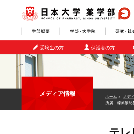
学部概要
学部・大学院
受験生の方
保護者の方
メディア情報
ホーム
>
メデ
所属、榛葉繁紀
テレ