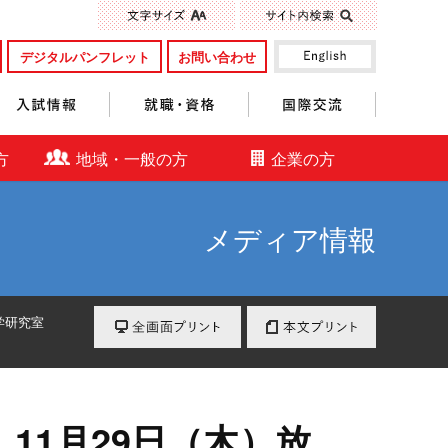
標準
大きく
デジタルパンフレット
お問い合わせ
入試情報
就職・資格
国際交流
方
地域・一般の方
企業の方
メディア情報
全画面プリント
本文プリント
学研究室
11月29日（木）放