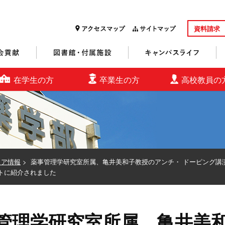
資料請求
研究・社会貢献
図書館・付属施設
キャンパスライフ
在学生の方
卒業生の方
高校教員の
ィア情報
>
薬事管理学研究室所属、亀井美和子教授のアンチ・ ドーピング講
トに紹介されました
管理学研究室所属、亀井美和