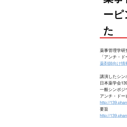
ーピ
た
薬事管理学研究
「アンチ・ド
薬剤師向け情報サイト「
講演したシン
日本薬学会13
一般シンポジウ
アンチ・ドー
http://139.pha
要旨
http://139.pha