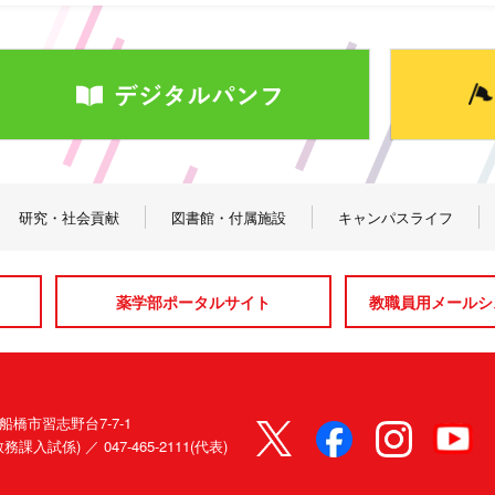
研究・社会貢献
図書館・付属施設
キャンパスライフ
薬学部ポータルサイト
教職員用メールシス
県船橋市習志野台7-7-1
80(教務課入試係) ／
047-465-2111(代表)