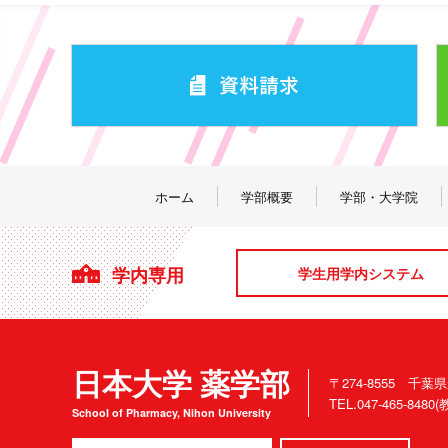
ホーム
学部概要
学部・大学院
学内専用
学生用学内システム
日本大学 薬学部
〒274-8555 千葉
TEL.047-465-84
School of Pharmacy, Nihon University