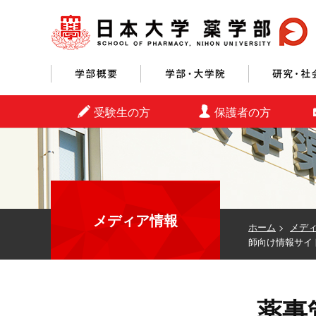
学部概要
学部・大学院
受験生の方
保護者の方
メディア情報
ホーム
>
メデ
師向け情報サイ
薬事