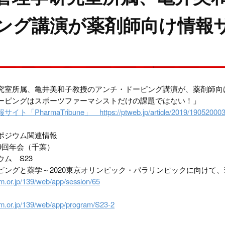
ング講演が薬剤師向け情報
室所属、亀井美和子教授のアンチ・ドーピング講演が、薬剤師向け情報サ
ーピングはスポーツファーマシストだけの課題ではない！」
PharmaTribune」 https://ptweb.jp/article/2019/190520003
ポジウム関連情報
9回年会（千葉）
ム S23
ピングと薬学～2020東京オリンピック・パラリンピックに向けて
rm.or.jp/139/web/app/session/65
rm.or.jp/139/web/app/program/S23-2