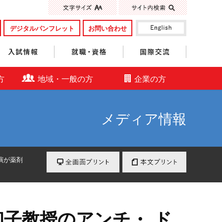
標準
大きく
デジタルパンフレット
お問い合わせ
入試情報
就職・資格
国際交流
方
地域・一般の方
企業の方
メディア情報
全画面プリント
本文プリント
演が薬剤
子教授のアンチ・ ド