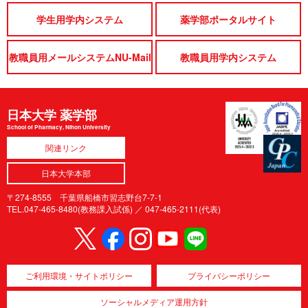
学生用学内システム
薬学部ポータルサイト
教職員用メールシステムNU-Mail
教職員用学内システム
日本大学 薬学部
School of Pharmacy, Nihon University
関連リンク
日本大学本部
〒274-8555 千葉県船橋市習志野台7-7-1
TEL.047-465-8480(教務課入試係) ／
047-465-2111(代表)
ご利用環境・サイトポリシー
プライバシーポリシー
ソーシャルメディア運用方針