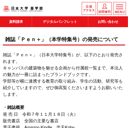
資料請求
デジタルパンフレット
お問い合わせ
雑誌「Ｐｅｎ＋」（本学特集号）の発売について
雑誌「Ｐｅｎ＋」（日本大学特集号）が、以下のとおり発売さ
れます。
キャンパスの建築物を魅せる企画から付属校一覧まで、本法人
の魅力が一冊に詰まったブランドブックです。
学部等が横に連携する教育の取り組み、学生の活動、研究等も
紹介していますので、ぜひ御高覧くださいますようお願いいた
します。
・雑誌概要
発 売 日 令和７年１１月１８日（火）
販売書店 全国の主要な書店
電子書籍 Amazon Kindle、楽天Kobo