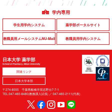
学内専用
学生用学内システム
薬学部ポータルサイト
教職員用メールシステムNU-Mail
教職員用学内システム
日本大学 薬学部
School of Pharmacy, Nihon University
関連リンク
日本大学本部
〒274-8555 千葉県船橋市習志野台7-7-1
TEL.047-465-8480(教務課入試係) ／
047-465-2111(代表)