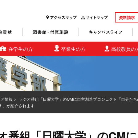
資料請求
研究・社会貢献
図書館・付属施設
キャンパスライフ
在学生の方
卒業生の方
高校教員の
ィア情報
>
ラジオ番組「日曜大学」のCMに自主創造プロジェクト「自分たち
！」が紹介されます
オ番組「日曜大学」のCM