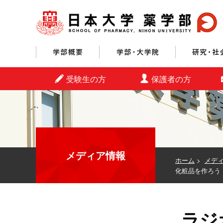
学部概要
学部・大学院
受験生の方
保護者の方
メディア情報
ホーム
>
メデ
化粧品を作ろう
ラジ