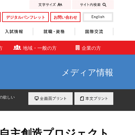
標準
大きく
デジタルパンフレット
お問い合わせ
入試情報
就職・資格
国際交流
方
地域・一般の方
企業の方
メディア情報
全画面プリント
本文プリント
の欲しい
に自主創造プロジェクト