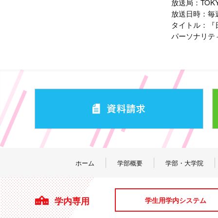
放送局：TOK
放送日時：毎週
タイトル：『日曜
パーソナリティ
ホーム
学部概要
学部・大学院
学内専用
学生用学内システム