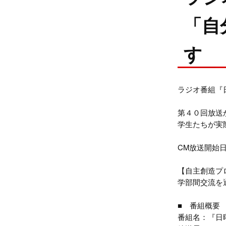
「自
す
ラジオ番組『日曜
第４０回放送
学生たちが実
CM放送開始
【自主創造プ
学部間交流を
■ 番組概要
番組名：『日曜大