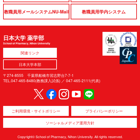
教職員用メールシステムNU-Mail
教職員用学内システム
日本大学 薬学部
School of Pharmacy, Nihon University
関連リンク
日本大学本部
〒274-8555 千葉県船橋市習志野台7-7-1
TEL.047-465-8480(教務課入試係) ／
047-465-2111(代表)
ご利用環境・サイトポリシー
プライバシーポリシー
ソーシャルメディア運用方針
Copyright© School of Pharmacy, Nihon University. All rights reserved.