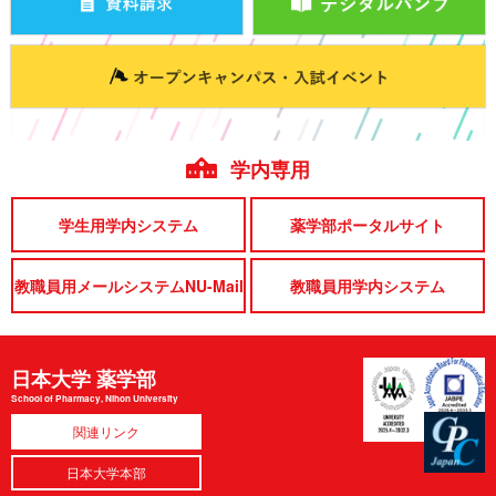
学内専用
学生用学内システム
薬学部ポータルサイト
教職員用メールシステムNU-Mail
教職員用学内システム
日本大学 薬学部
School of Pharmacy, Nihon University
関連リンク
日本大学本部