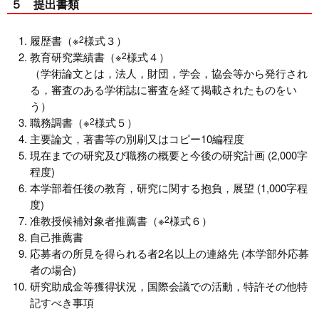
５ 提出書類
履歴書（※
2
様式３）
教育研究業績書（※
2
様式４）
（学術論文とは，法人，財団，学会，協会等から発行され
る，審査のある学術誌に審査を経て掲載されたものをい
う）
職務調書（※
2
様式５）
主要論文，著書等の別刷又はコピー10編程度
現在までの研究及び職務の概要と今後の研究計画 (2,000字
程度)
本学部着任後の教育，研究に関する抱負，展望 (1,000字程
度)
准教授候補対象者推薦書（※
2
様式６）
自己推薦書
応募者の所見を得られる者2名以上の連絡先 (本学部外応募
者の場合)
研究助成金等獲得状況，国際会議での活動，特許その他特
記すべき事項