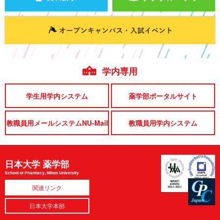
学内専用
学生用学内システム
薬学部ポータルサイト
教職員用メールシステムNU-Mail
教職員用学内システム
日本大学 薬学部
School of Pharmacy, Nihon University
関連リンク
日本大学本部