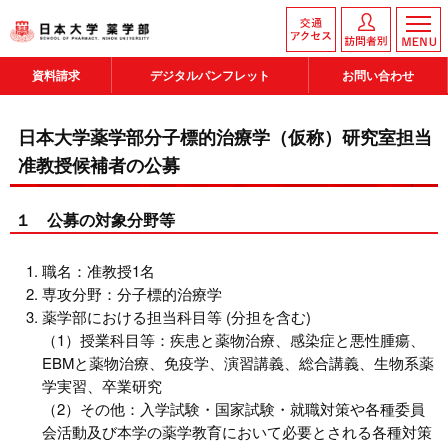
資料請求
デジタルパンフレット
お問い合わせ
日本大学薬学部分子標的治療学（仮称）研究室担当
准教授候補者の公募
１ 公募の対象分野等
職名：准教授1名
専攻分野：分子標的治療学
薬学部における担当科目等 (分担を含む)
（1）授業科目等：疾患と薬物治療、感染症と悪性腫瘍、
EBMと薬物治療、免疫学、演習講義、総合講義、生物系薬
学実習、卒業研究
（2）その他：入学試験・国家試験・就職対策や各種委員
会活動及び本学の薬学教育において必要とされる各種対策