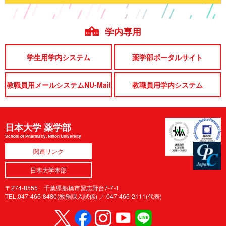
学内専用
学生用学内システム
薬学部ポータルサイト
教職員用メールシステムNU-Mail
教職員用学内システム
日本大学 薬学部
School of Pharmacy, Nihon University
関連リンク
日本大学本部
〒274-8555 千葉県船橋市習志野台7-7-1
TEL.047-465-8480(教務課入試係) ／
047-465-2111(代表)