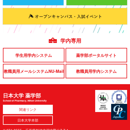
学内専用
学生用学内システム
薬学部ポータルサイト
教職員用メールシステムNU-Mail
教職員用学内システム
日本大学 薬学部
School of Pharmacy, Nihon University
関連リンク
日本大学本部