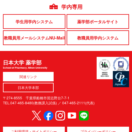
学内専用
学生用学内システム
薬学部ポータルサイト
教職員用メールシステムNU-Mail
教職員用学内システム
日本大学 薬学部
School of Pharmacy, Nihon University
関連リンク
日本大学本部
〒274-8555 千葉県船橋市習志野台7-7-1
TEL.047-465-8480(教務課入試係) ／
047-465-2111(代表)
ご利用環境・サイトポリシー
プライバシーポリシー