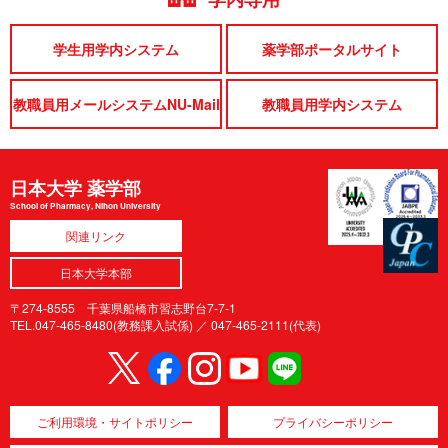
学生用学内システム
薬学部ポータルサイト
教職員用メールシステムNU-Mail
教職員用学内システム
日本大学 薬学部
School of Pharmacy, Nihon University
関連リンク
日本大学本部
〒274-8555 千葉県船橋市習志野台7-7-1
TEL.047-465-8480(教務課入試係) ／
047-465-2111(代表)
ご利用環境・サイトポリシー
プライバシーポリシー