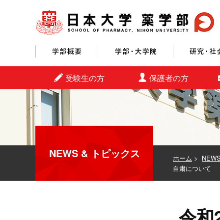
学部概要
学部・大学院
受験生の方
保護者の方
NEWS & トピックス
ホーム
>
NEW
自粛について
令和