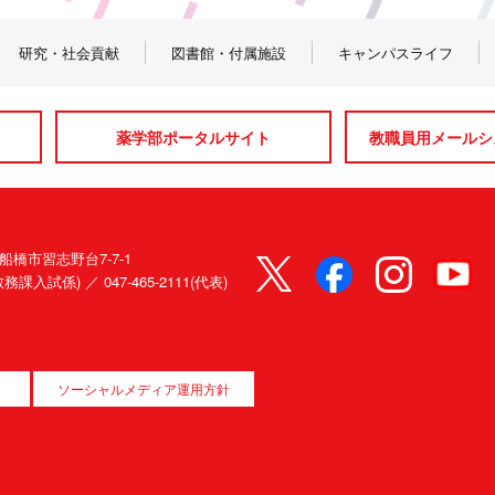
研究・社会貢献
図書館・付属施設
キャンパスライフ
薬学部ポータルサイト
教職員用メールシス
県船橋市習志野台7-7-1
80(教務課入試係) ／
047-465-2111(代表)
ソーシャルメディア運用方針