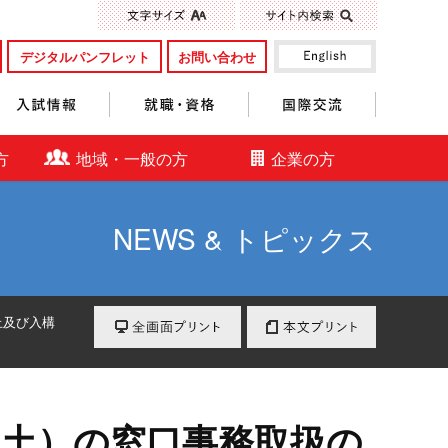
標準
大きく
デジタルパンフレット
お問い合わせ
入試情報
就職・資格
国際交流
方
地域・一般の方
企業の方
NEWS & トピックス
全画面プリント
本文プリント
止及び入構
（土）の窓口事務取扱の