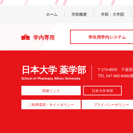
ホーム
学部概要
学部・大学院
学内専用
学生用学内システム
日本大学 薬学部
〒274-8555 千葉
TEL.047-465-84
School of Pharmacy, Nihon University
関連リンク
日本大学本部
ご利用環境・サイトポリシー
プライバシーポリシー