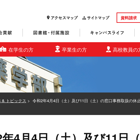
資料請求
研究・社会貢献
図書館・付属施設
キャンパスライフ
在学生の方
卒業生の方
高校教員の
S & トピックス
>
令和2年4月4日（土）及び11日（土）の窓口事務取扱の休
2年4月4日（土）及び11日