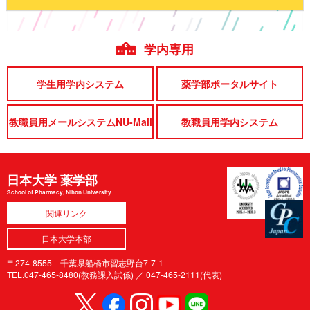
学内専用
学生用学内システム
薬学部ポータルサイト
教職員用メールシステムNU-Mail
教職員用学内システム
日本大学 薬学部
School of Pharmacy, Nihon University
関連リンク
日本大学本部
〒274-8555 千葉県船橋市習志野台7-7-1
TEL.047-465-8480(教務課入試係) ／
047-465-2111(代表)