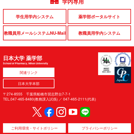
学内専用
学生用学内システム
薬学部ポータルサイト
教職員用メールシステムNU-Mail
教職員用学内システム
日本大学 薬学部
School of Pharmacy, Nihon University
関連リンク
日本大学本部
〒274-8555 千葉県船橋市習志野台7-7-1
TEL.047-465-8480(教務課入試係) ／
047-465-2111(代表)
ご利用環境・サイトポリシー
プライバシーポリシー