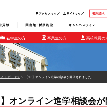
資料請求
研究・社会貢献
図書館・付属施設
キャンパスライフ
在学生の方
卒業生の方
高校教員の
S & トピックス
>
【9/6】オンライン進学相談会が開催されました。
/6】オンライン進学相談会