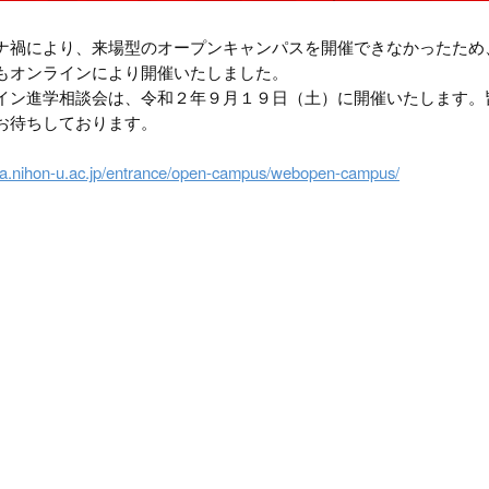
ナ禍により、来場型のオープンキャンパスを開催できなかったため
もオンラインにより開催いたしました。
イン進学相談会は、令和２年９月１９日（土）に開催いたします。
お待ちしております。
ha.nihon-u.ac.jp/entrance/open-campus/webopen-campus/