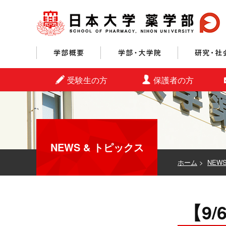
学部概要
学部・大学院
受験生の方
保護者の方
NEWS & トピックス
ホーム
>
NEW
【9