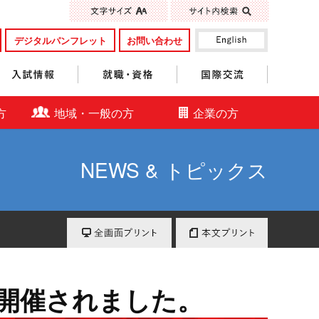
標準
大きく
デジタルパンフレット
お問い合わせ
入試情報
就職・資格
国際交流
方
地域・一般の方
企業の方
NEWS & トピックス
全画面プリント
本文プリント
が開催されました。