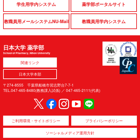
学生用学内システム
薬学部ポータルサイト
教職員用メールシステムNU-Mail
教職員用学内システム
日本大学 薬学部
School of Pharmacy, Nihon University
関連リンク
日本大学本部
〒274-8555 千葉県船橋市習志野台7-7-1
TEL.047-465-8480(教務課入試係) ／
047-465-2111(代表)
ご利用環境・サイトポリシー
プライバシーポリシー
ソーシャルメディア運用方針