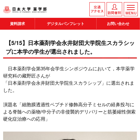
資料請求
デジタルパンフレット
お問い合わせ
【5/15】日本薬剤学会永井財団大学院生スカラシッ
プに本学の学生が選出されました。
日本薬剤学会第35年会学生シンポジウムにおいて，本学薬学
研究科の藏野匠さんが
「日本薬剤学会永井財団大学院生スカラシップ」に選出されま
した。
演題名「細胞膜透過性ペプチド修飾高分子ミセルの経鼻投与に
よる脊髄への薬物/中分子の非侵襲的デリバリーと筋萎縮性側索
硬化症治療への応用」