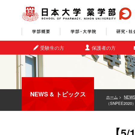
学部概要
学部・大学院
受験生の方
保護者の方
NEWS & トピックス
ホーム
>
NEW
（SNPEE20
【5