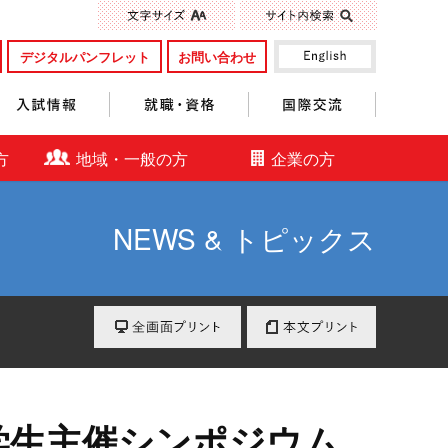
標準
大きく
デジタルパンフレット
お問い合わせ
入試情報
就職・資格
国際交流
方
地域・一般の方
企業の方
NEWS & トピックス
全画面プリント
本文プリント
会学生主催シンポジウム