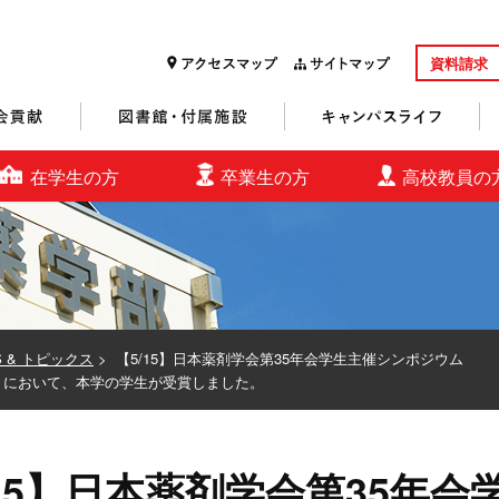
資料請求
研究・社会貢献
図書館・付属施設
キャンパスライフ
在学生の方
卒業生の方
高校教員の
S & トピックス
>
【5/15】日本薬剤学会第35年会学生主催シンポジウム
20）において、本学の学生が受賞しました。
/15】日本薬剤学会第35年