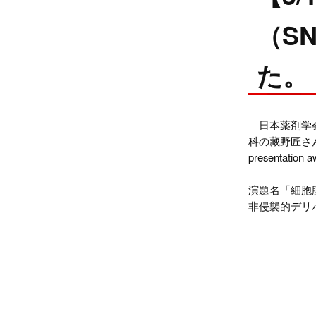
（S
た。
日本薬剤学会
科の藏野匠さんが「Stu
presentati
演題名「細胞
非侵襲的デリ