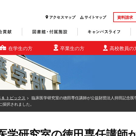
資料請求
研究・社会貢献
図書館・付属施設
キャンパスライフ
在学生の方
卒業生の方
高校教員の
S & トピックス
>
臨床医学研究室の徳田専任講師が公益財団法人持田記念医
に採択されました。
医学研究室の徳田専任講師