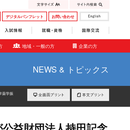
標準
大きく
デジタルパンフレット
お問い合わせ
入試情報
就職・資格
国際交流
方
地域・一般の方
企業の方
NEWS & トピックス
全画面プリント
本文プリント
学薬学振
が公益財団法人持田記念