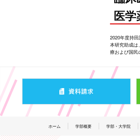
医学
2020年度
本研究助成は
療および国民
ホーム
学部概要
学部・大学院