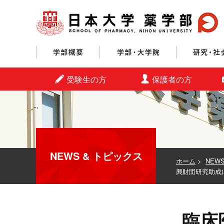
学部概要
学部・大学院
受験生の方
保護者の方
NEWS & トピックス
ホーム
>
NEW
興財団研究助成
臨床