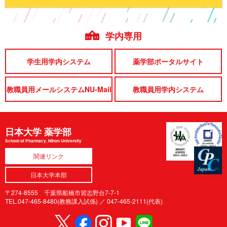
学内専用
学生用学内システム
薬学部ポータルサイト
教職員用メールシステムNU-Mail
教職員用学内システム
日本大学 薬学部
School of Pharmacy, Nihon University
関連リンク
日本大学本部
〒274-8555 千葉県船橋市習志野台7-7-1
TEL.047-465-8480(教務課入試係) ／
047-465-2111(代表)