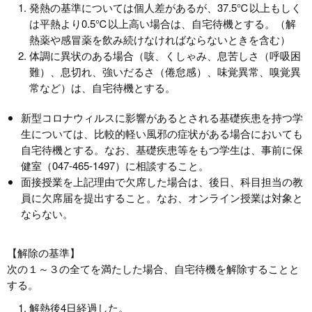
発熱の基準については個人差があるが、37.5℃以上もしく
は平熱より0.5℃以上高い場合は、自宅待機とする。（解
熱薬や感冒薬を飲み続けなければならないときを含む）
体調に異状のある場合（咳、くしゃみ、息苦しさ（呼吸困
難）、息切れ、強いだるさ（倦怠感）、味覚異常、嗅覚異
常など）は、自宅待機とする。
新型コロナウィルスに影響があるとされる基礎疾患を持つ学
生については、比較的軽い風邪の症状がある場合においても
自宅待機とする。なお、基礎疾患等をもつ学生は、事前に保
健室（047-465-1497）に相談すること。
面接授業を上記理由で欠席した場合は、後日、科目担当の教
員に欠席届を提出すること。なお、オンライン授業は対象と
ならない。
【解除の基準】
次の１～３の全てを満たした場合、自宅待機を解除することと
する。
解熱後4日経過した。