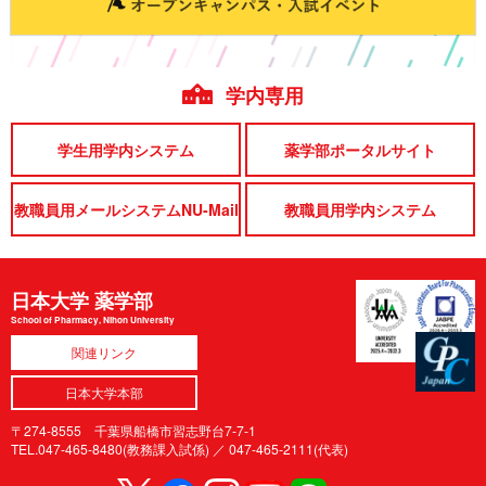
学内専用
学生用学内システム
薬学部ポータルサイト
教職員用メールシステムNU-Mail
教職員用学内システム
日本大学 薬学部
School of Pharmacy, Nihon University
関連リンク
日本大学本部
〒274-8555 千葉県船橋市習志野台7-7-1
TEL.047-465-8480(教務課入試係) ／
047-465-2111(代表)