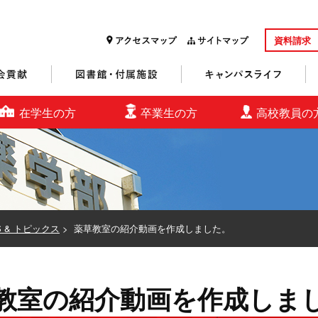
資料請求
研究・社会貢献
図書館・付属施設
キャンパスライフ
在学生の方
卒業生の方
高校教員の
S & トピックス
>
薬草教室の紹介動画を作成しました。
教室の紹介動画を作成しま