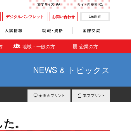
標準
大きく
デジタルパンフレット
お問い合わせ
入試情報
就職・資格
国際交流
方
地域・一般の方
企業の方
NEWS & トピックス
全画面プリント
本文プリント
した。