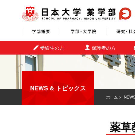
学部概要
学部・大学院
受験生の方
保護者の方
NEWS & トピックス
ホーム
>
NEW
薬草