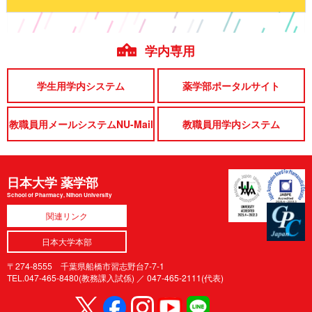
学内専用
学生用学内システム
薬学部ポータルサイト
教職員用メールシステムNU-Mail
教職員用学内システム
日本大学 薬学部
School of Pharmacy, Nihon University
関連リンク
日本大学本部
〒274-8555 千葉県船橋市習志野台7-7-1
TEL.047-465-8480(教務課入試係) ／
047-465-2111(代表)