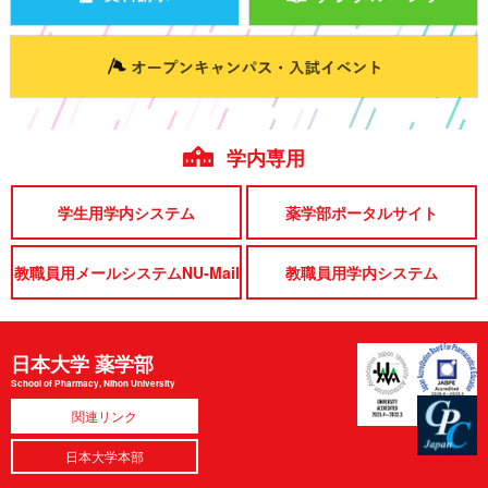
学内専用
学生用学内システム
薬学部ポータルサイト
教職員用メールシステムNU-Mail
教職員用学内システム
日本大学 薬学部
School of Pharmacy, Nihon University
関連リンク
日本大学本部