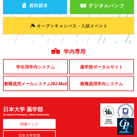
学内専用
学生用学内システム
薬学部ポータルサイト
教職員用メールシステムNU-Mail
教職員用学内システム
日本大学 薬学部
School of Pharmacy, Nihon University
関連リンク
日本大学本部