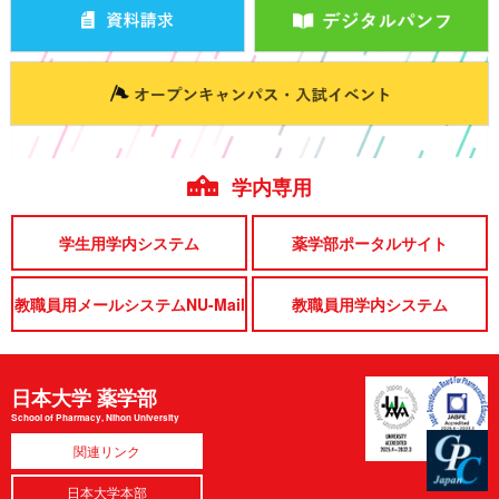
学内専用
学生用学内システム
薬学部ポータルサイト
教職員用メールシステムNU-Mail
教職員用学内システム
日本大学 薬学部
School of Pharmacy, Nihon University
関連リンク
日本大学本部