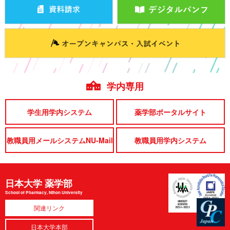
学内専用
学生用学内システム
薬学部ポータルサイト
教職員用メールシステムNU-Mail
教職員用学内システム
日本大学 薬学部
School of Pharmacy, Nihon University
関連リンク
日本大学本部