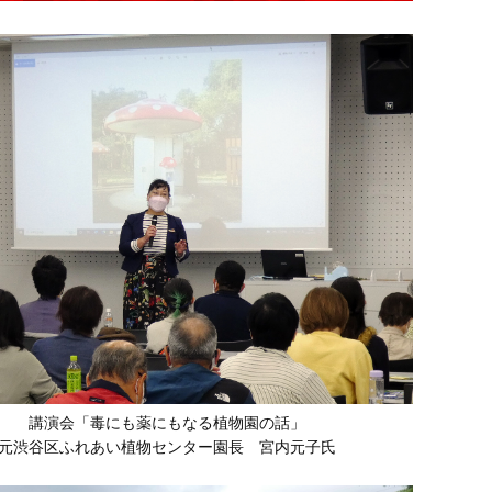
講演会「毒にも薬にもなる植物園の話」
元渋谷区ふれあい植物センター園長 宮内元子氏