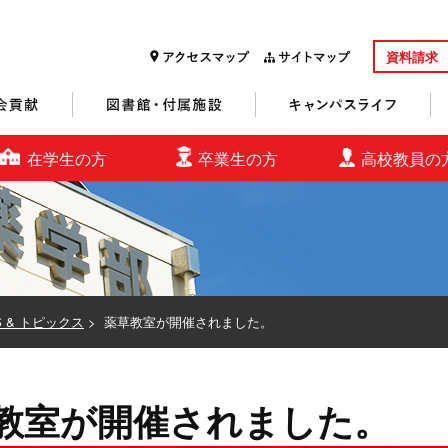
資料請求
研究・社会貢献
図書館・付属施設
キャンパスライフ
在学生の方
卒業生の方
高校教員の
S & トピックス
>
薬草教室が開催されました。
教室が開催されました。