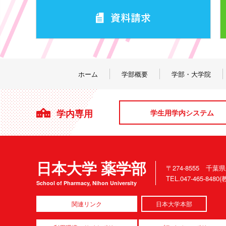
ホーム
学部概要
学部・大学院
学内専用
学生用学内システム
日本大学 薬学部
〒274-8555 千葉
TEL.047-465-84
School of Pharmacy, Nihon University
関連リンク
日本大学本部