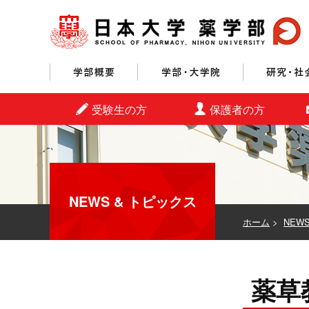
学部概要
学部・大学院
受験生の方
保護者の方
NEWS & トピックス
ホーム
>
NEW
薬草