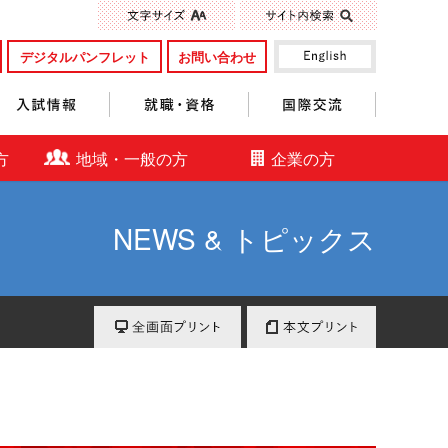
標準
大きく
デジタルパンフレット
お問い合わせ
入試情報
就職・資格
国際交流
方
地域・一般の方
企業の方
NEWS & トピックス
全画面プリント
本文プリント