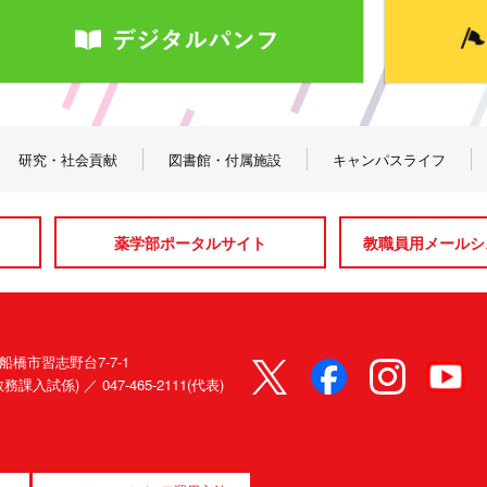
研究・社会貢献
図書館・付属施設
キャンパスライフ
薬学部ポータルサイト
教職員用メールシス
県船橋市習志野台7-7-1
80(教務課入試係) ／
047-465-2111(代表)